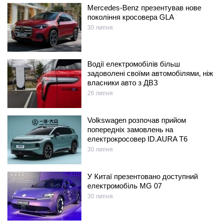
Mercedes-Benz презентував нове
покоління кросовера GLA
30 липня
Водії електромобілів більш
задоволені своїми автомобілями, ніж
власники авто з ДВЗ
26 липня
Volkswagen розпочав прийом
попередніх замовлень на
електрокросовер ID.AURA T6
30 липня
У Китаї презентовано доступний
електромобіль MG 07
30 липня