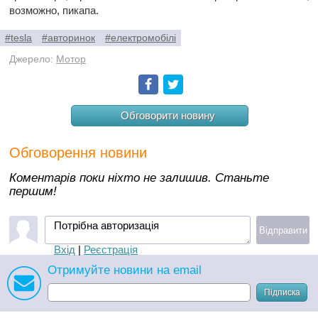
возможно, пикапа.
#tesla
#авторинок
#електромобілі
Джерело:
Мотор
Facebook
Twitter
Обговорити новину
Обговорення новини
Коментарів поки ніхто не залишив. Станьте
першим!
Потрібна авторизація
Відправити
Вхід
|
Реєстрація
Отримуйте новини на email
Підписка