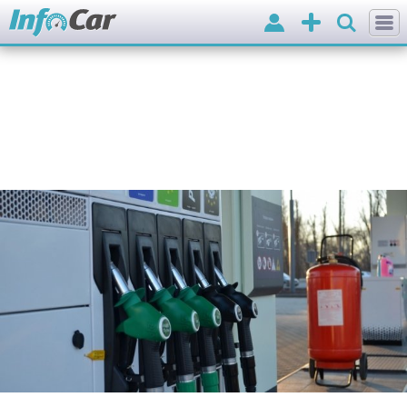
Вхід
Додати
оголошення