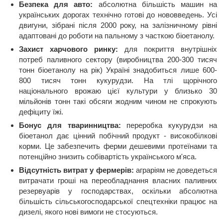
Безпека для авто:
абсолютна більшість машин на
українських дорогах технічно готові до нововведень. Усі
двигуни, зібрані після 2000 року, на залізничному рівні
адаптовані до роботи на пальному з часткою біоетанолу.
Захист харчового ринку:
для покриття внутрішніх
потреб паливного сектору (виробництва 200-300 тисяч
тонн біоетанолу на рік) Україні знадобиться лише 600-
800 тисяч тонн кукурудзи. На тлі щорічного
національного врожаю цієї культури у близько 30
мільйонів тонн такі обсяги жодним чином не спрокують
дефіциту їжі.
Бонус для тваринництва:
переробка кукурудзи на
біоетанол дає цінний побічний продукт - високобілкові
корми. Це забезпечить ферми дешевими протеїнами та
потенційно знизить собівартість українського м'яса.
Відсутність витрат у фермерів:
аграріям не доведеться
витрачати гроші на переобладнання власних паливних
резервуарів у господарствах, оскільки абсолютна
більшість сільськогосподарської спецтехніки працює на
дизелі, якого нові вимоги не стосуються.