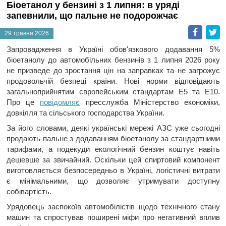
Біоетанол у бензині з 1 липня: в уряді
запевнили, що пальне не подорожчає
Faceb
T
29 травня 2026
Запровадження в Україні обов'язкового додавання 5%
біоетанолу до автомобільних бензинів з 1 липня 2026 року
не призведе до зростання цін на заправках та не загрожує
продовольчій безпеці країни. Нові норми відповідають
загальноприйнятим європейським стандартам Е5 та Е10.
Про це
повідомляє
пресслужба Міністерство економіки,
довкілля та сільського господарства України.
За його словами, деякі українські мережі АЗС уже сьогодні
продають пальне з додаванням біоетанолу за стандартними
тарифами, а подекуди екологічний бензин коштує навіть
дешевше за звичайний. Оскільки цей спиртовий компонент
виготовляється безпосередньо в Україні, логістичні витрати
є мінімальними, що дозволяє утримувати доступну
собівартість.
Урядовець заспокоїв автомобілістів щодо технічного стану
машин та спростував поширені міфи про негативний вплив