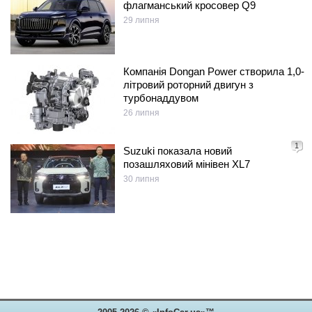
флагманський кросовер Q9
29 липня
Компанія Dongan Power створила 1,0-
літровий роторний двигун з
турбонаддувом
26 липня
1
Suzuki показала новий
позашляховий мінівен XL7
30 липня