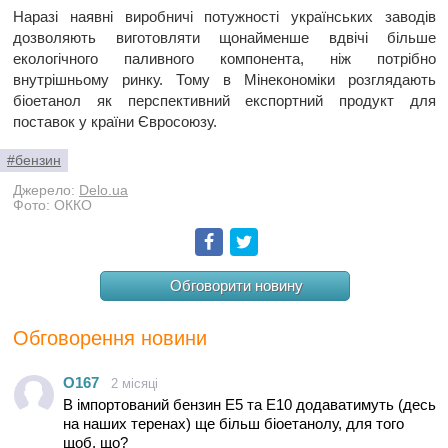
Наразі наявні виробничі потужності українських заводів
дозволяють виготовляти щонайменше вдвічі більше
екологічного паливного компонента, ніж потрібно
внутрішньому ринку. Тому в Мінекономіки розглядають
біоетанол як перспективний експортний продукт для
поставок у країни Євросоюзу.
#бензин
Джерело:
Delo.ua
Фото: ОККО
Facebook
Twitter
Обговорити новину
Обговорення новини
O167
2 місяці
В імпортований бензин Е5 та Е10 додаватимуть (десь
на наших теренах) ще більш біоетанолу, для того
щоб, що?