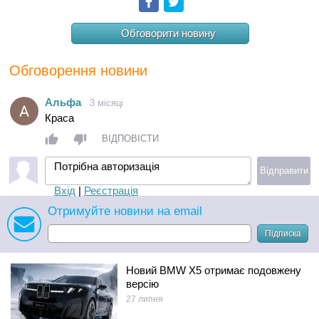
Facebook
Twitter
Обговорити новину
Обговорення новини
Aльфа
3 місяці
Краса
ВІДПОВІСТИ
Потрібна авторизація
Відправити
Вхід
|
Реєстрація
Отримуйте новини на email
Підписка
Новий BMW X5 отримає подовжену
версію
27 липня