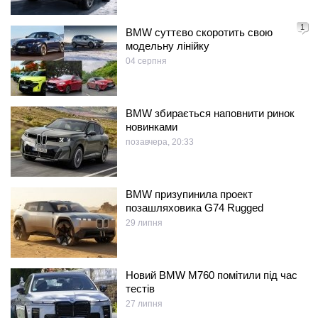
1
BMW суттєво скоротить свою
модельну лінійку
04 серпня
BMW збирається наповнити ринок
новинками
позавчера, 20:33
BMW призупинила проект
позашляховика G74 Rugged
29 липня
Новий BMW M760 помітили під час
тестів
27 липня