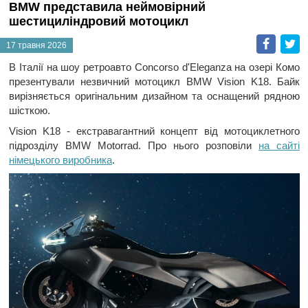
BMW представила неймовірний
шестициліндровий мотоцикл
Faceb
T
17 травня 2026
В Італії на шоу ретроавто Concorso d'Eleganza на озері Комо
презентували незвичний мотоцикл BMW Vision K18. Байк
вирізняється оригінальним дизайном та оснащений рядною
шісткою.
Vision K18 - екстравагантний концепт від мотоциклетного
підрозділу BMW Motorrad. Про нього розповіли
на сайті
німецького виробника
.