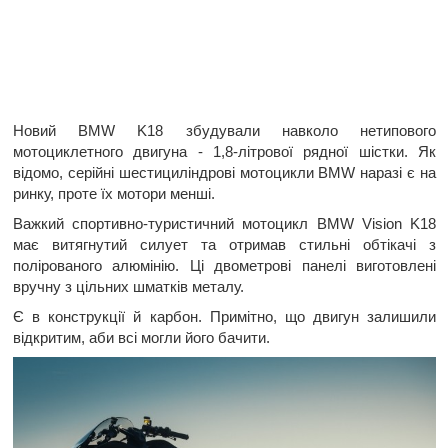
Новий BMW K18 збудували навколо нетипового
мотоциклетного двигуна - 1,8-літрової рядної шістки. Як
відомо, серійні шестициліндрові мотоцикли BMW наразі є на
ринку, проте їх мотори менші.
Важкий спортивно-туристичний мотоцикл BMW Vision K18
має витягнутий силует та отримав стильні обтікачі з
полірованого алюмінію. Ці двометрові панелі виготовлені
вручну з цільних шматків металу.
Є в конструкції й карбон. Примітно, що двигун залишили
відкритим, аби всі могли його бачити.