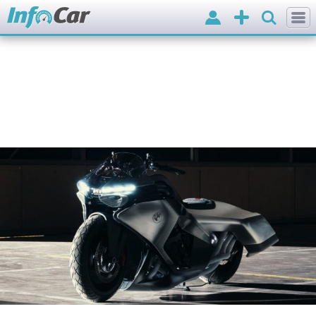
Вхід
Додати
оголошення