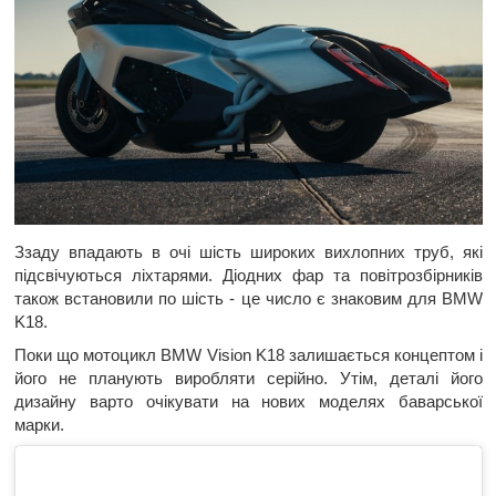
Ззаду впадають в очі шість широких вихлопних труб, які
підсвічуються ліхтарями. Діодних фар та повітрозбірників
також встановили по шість - це число є знаковим для BMW
K18.
Поки що мотоцикл BMW Vision K18 залишається концептом і
його не планують виробляти серійно. Утім, деталі його
дизайну варто очікувати на нових моделях баварської
марки.