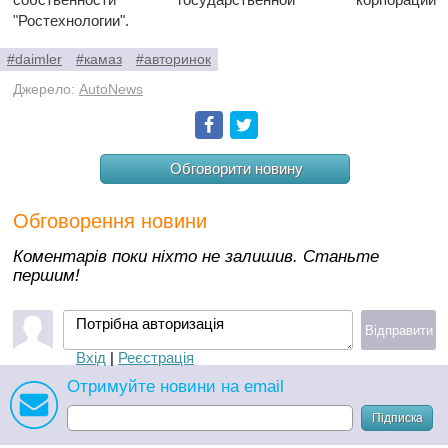
"Ростехнологии".
#daimler
#камаз
#авторинок
Джерело:
AutoNews
Facebook
Twitter
Обговорити новину
Обговорення новини
Коментарів поки ніхто не залишив. Станьте
першим!
Потрібна авторизація
Відправити
Вхід
|
Реєстрація
Отримуйте новини на email
Підписка