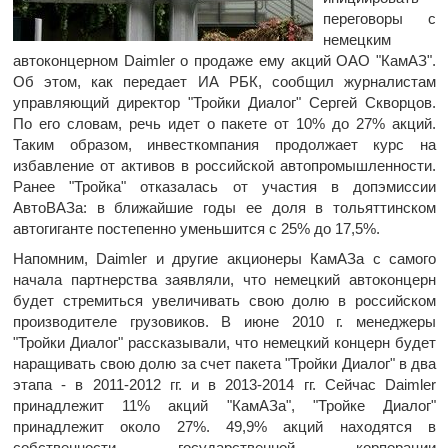
переговоры с
немецким
автоконцерном Daimler о продаже ему акций ОАО "КамАЗ".
Об этом, как передает ИА РБК, сообщил журналистам
управляющий директор "Тройки Диалог" Сергей Скворцов.
По его словам, речь идет о пакете от 10% до 27% акций.
Таким образом, инвесткомпания продолжает курс на
избавление от активов в российской автопромышленности.
Ранее "Тройка" отказалась от участия в допэмиссии
АвтоВАЗа: в ближайшие годы ее доля в тольяттинском
автогиганте постепенно уменьшится с 25% до 17,5%.
Напомним, Daimler и другие акционеры КамАЗа с самого
начала партнерства заявляли, что немецкий автоконцерн
будет стремиться увеличивать свою долю в российском
производителе грузовиков. В июне 2010 г. менеджеры
"Тройки Диалог" рассказывали, что немецкий концерн будет
наращивать свою долю за счет пакета "Тройки Диалог" в два
этапа - в 2011-2012 гг. и в 2013-2014 гг. Сейчас Daimler
принадлежит 11% акций "КамАЗа", "Тройке Диалог"
принадлежит около 27%. 49,9% акций находятся в
собственности государственной корпорации