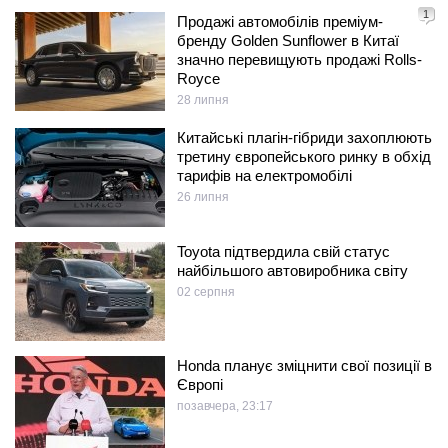
1
Продажі автомобілів преміум-
бренду Golden Sunflower в Китаї
значно перевищують продажі Rolls-
Royce
28 липня
Китайські плагін-гібриди захоплюють
третину європейського ринку в обхід
тарифів на електромобілі
26 липня
Toyota підтвердила свій статус
найбільшого автовиробника світу
02 серпня
Honda планує зміцнити свої позиції в
Європі
позавчера, 23:17