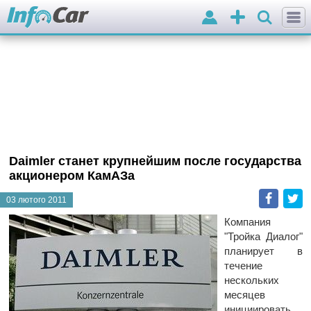
Вхід
Додати
оголошення
Daimler станет крупнейшим после государства
акционером КамАЗа
Faceb
T
03 лютого 2011
Компания
"Тройка Диалог"
планирует в
течение
нескольких
месяцев
инициировать