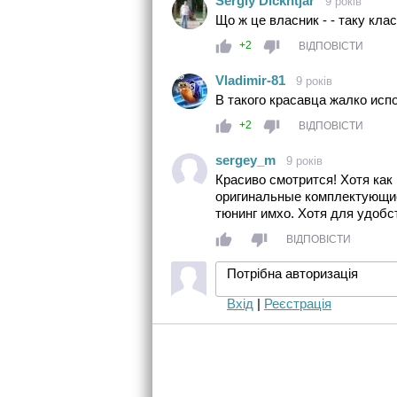
Sergiy Dickhtjar
9 років
Що ж це власник - - таку кла
+2
ВІДПОВІСТИ
Vladimir-81
9 років
В такого красавца жалко исп
+2
ВІДПОВІСТИ
sergey_m
9 років
Красиво смотрится! Хотя как
оригинальные комплектующие.
тюнинг имхо. Хотя для удобс
ВІДПОВІСТИ
Потрібна авторизація
Вхід
|
Реєстрація