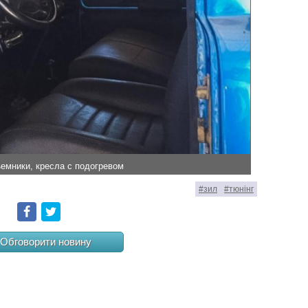
емники, кресла с подогревом
#зил
#тюнінг
Facebook
Twitter
Обговорити новину