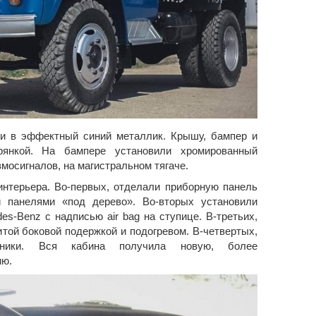
ли в эффектный синий металлик. Крышу, бампер и
рянкой. На бампере установили хромированный
вмосигналов, на магистральном тягаче.
нтерьера. Во-первых, отделали приборную панель
и панелями «под дерево». Во-вторых установили
es-Benz c надписью air bag на ступице. В-третьих,
итой боковой подержкой и подогревом. В-четвертых,
ъемники. Вся кабина получила новую, более
ию.