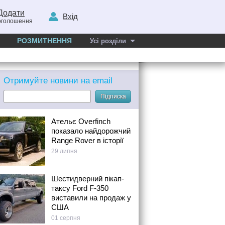
Додати
Вхід
оголошення
РОЗМИТНЕННЯ
Усі розділи
Отримуйте новини на email
Підписка
Ательє Overfinch
показало найдорожчий
Range Rover в історії
29 липня
Шестидверний пікап-
таксу Ford F-350
виставили на продаж у
США
01 серпня