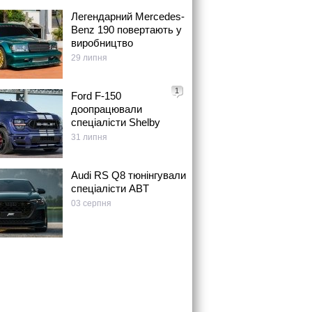
Легендарний Mercedes-
Benz 190 повертають у
виробництво
29 липня
1
Ford F-150
доопрацювали
спеціалісти Shelby
31 липня
Audi RS Q8 тюнінгували
спеціалісти ABT
03 серпня