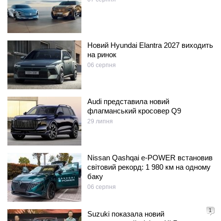
Новий Hyundai Elantra 2027 виходить
на ринок
06 серпня
Audi представила новий
флагманський кросовер Q9
29 липня
Nissan Qashqai e-POWER встановив
світовий рекорд: 1 980 км на одному
баку
06 серпня
1
Suzuki показала новий