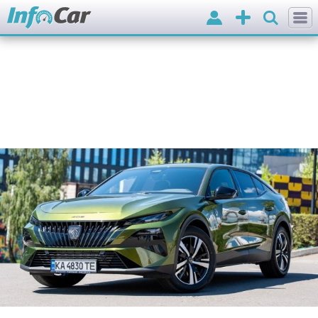
Вхід
Додати
оголошення