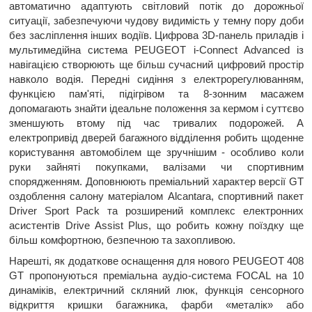
автоматично адаптують світловий потік до дорожньої
ситуації, забезпечуючи чудову видимість у темну пору доби
без засліплення інших водіїв. Цифрова 3D-панель приладів і
мультимедійна система PEUGEOT i-Connect Advanced із
навігацією створюють ще більш сучасний цифровий простір
навколо водія. Передні сидіння з електрорегулюванням,
функцією пам'яті, підігрівом та 8-зонним масажем
допомагають знайти ідеальне положення за кермом і суттєво
зменшують втому під час тривалих подорожей. А
електропривід дверей багажного відділення робить щоденне
користування автомобілем ще зручнішим - особливо коли
руки зайняті покупками, валізами чи спортивним
спорядженням. Доповнюють преміальний характер версії GT
оздоблення салону матеріалом Alcantara, спортивний пакет
Driver Sport Pack та розширений комплекс електронних
асистентів Drive Assist Plus, що робить кожну поїздку ще
більш комфортною, безпечною та захопливою.
Нарешті, як додаткове оснащення для нового PEUGEOT 408
GT пропонуються преміальна аудіо-система FOCAL на 10
динаміків, електричний скляний люк, функція сенсорного
відкриття кришки багажника, фарби «металік» або