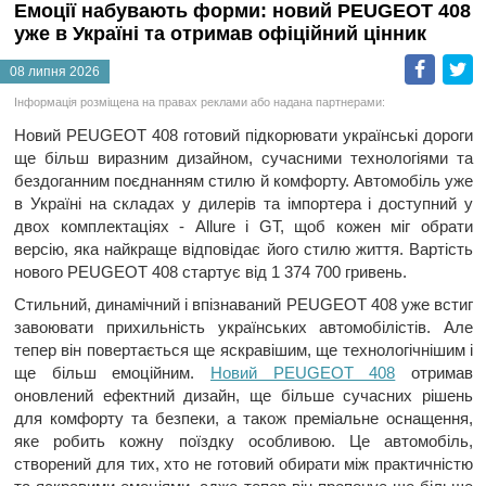
Емоції набувають форми: новий PEUGEOT 408
уже в Україні та отримав офіційний цінник
Faceb
T
08 липня 2026
Інформація розміщена на правах реклами або надана партнерами:
Новий PEUGEOT 408 готовий підкорювати українські дороги
ще більш виразним дизайном, сучасними технологіями та
бездоганним поєднанням стилю й комфорту. Автомобіль уже
в Україні на складах у дилерів та імпортера і доступний у
двох комплектаціях - Allure і GT, щоб кожен міг обрати
версію, яка найкраще відповідає його стилю життя. Вартість
нового PEUGEOT 408 стартує від 1 374 700 гривень.
Стильний, динамічний і впізнаваний PEUGEOT 408 уже встиг
завоювати прихильність українських автомобілістів. Але
тепер він повертається ще яскравішим, ще технологічнішим і
ще більш емоційним.
Новий PEUGEOT 408
отримав
оновлений ефектний дизайн, ще більше сучасних рішень
для комфорту та безпеки, а також преміальне оснащення,
яке робить кожну поїздку особливою. Це автомобіль,
створений для тих, хто не готовий обирати між практичністю