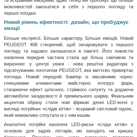
та яскравими емоціями, адже тепер він пропонує ще більше
можливостей закохатися в себе з першого погляду та
першої поїздки.
Новий рівень ефектності: дизайн, що пробуджує
емоції
Більше експресії. Більше характеру. Більше емоцій. Новий
PEUGEOT 408 створений, щоб зачаровувати з першого
погляду та надовго залишатися в пам'яті. Його повністю
оновлена передня частина стала ще більш сміливою та
виразною: у центрі уваги - нова решітка радіатора з
підсвічуваним логотипом PEUGEOT, яка миттєво привертає
погляди. Новий передній бампер із масивними чорно-
глянцевими елементами майстерно інтегрує фари,
створюючи ефект цілісного, стрімкого силуету та додаючи
автомобілю загадковості й преміального шарму. Фінальним
акцентом образу стали нові фірмові денні LED-вогні у
вигляді потрійних «слідів кігтів» - яскравий світловий підпис,
який неможливо сплутати ні з чим іншим.
Аналогічні потрійні нахилені LED-риски «сліди кігтів» є
основою для задніх ліхтарів, які заходять на кришку