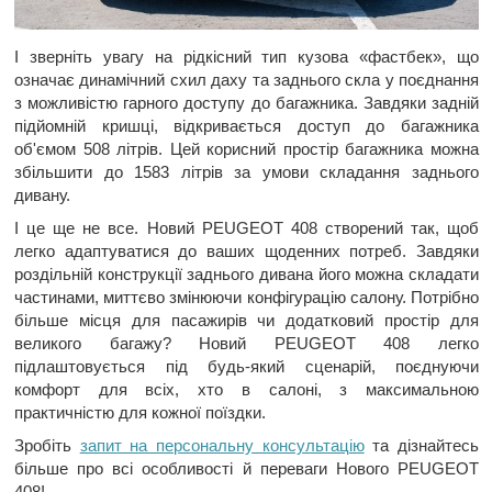
І зверніть увагу на рідкісний тип кузова «фастбек», що
означає динамічний схил даху та заднього скла у поєднання
з можливістю гарного доступу до багажника. Завдяки задній
підйомній кришці, відкривається доступ до багажника
об'ємом 508 літрів. Цей корисний простір багажника можна
збільшити до 1583 літрів за умови складання заднього
дивану.
І це ще не все. Новий PEUGEOT 408 створений так, щоб
легко адаптуватися до ваших щоденних потреб. Завдяки
роздільній конструкції заднього дивана його можна складати
частинами, миттєво змінюючи конфігурацію салону. Потрібно
більше місця для пасажирів чи додатковий простір для
великого багажу? Новий PEUGEOT 408 легко
підлаштовується під будь-який сценарій, поєднуючи
комфорт для всіх, хто в салоні, з максимальною
практичністю для кожної поїздки.
Зробіть
запит на персональну консультацію
та дізнайтесь
більше про всі особливості й переваги Нового PEUGEOT
408!