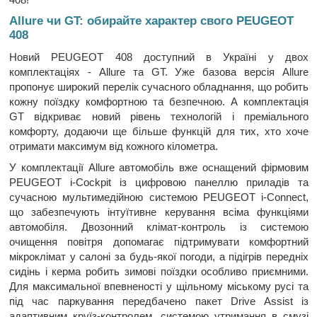
Allure чи GT: обирайте характер свого PEUGEOT
408
Новий PEUGEOT 408 доступний в Україні у двох
комплектаціях - Allure та GT. Уже базова версія Allure
пропонує широкий перелік сучасного обладнання, що робить
кожну поїздку комфортною та безпечною. А комплектація
GT відкриває новий рівень технологій і преміального
комфорту, додаючи ще більше функцій для тих, хто хоче
отримати максимум від кожного кілометра.
У комплектації Allure автомобіль вже оснащений фірмовим
PEUGEOT i-Cockpit із цифровою панеллю приладів та
сучасною мультимедійною системою PEUGEOT i-Connect,
що забезпечують інтуїтивне керування всіма функціями
автомобіля. Двозонний клімат-контроль із системою
очищення повітря допомагає підтримувати комфортний
мікроклімат у салоні за будь-якої погоди, а підігрів передніх
сидінь і керма робить зимові поїздки особливо приємними.
Для максимальної впевненості у щільному міському русі та
під час паркування передбачено пакет Drive Assist із
адаптивним круїз-контролем, системою утримання в смузі