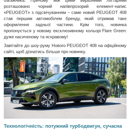
багажника. Причому між цими виразними ліхтарями
розташовано чорний напівпрозорий елемент-напис
«PEUGEOT» з підсвічуванням – саме новий PEUGEOT 408
став першим автомобілем бренду, який отримав таке
оформлення задньої частини. Крім того, новинка
пропонується у новому ексклюзивному кольорі Flare Green:
дуже насиченому та яскравому!
Завітайте до шоу-руму Нового PEUGEOT 408 на офіційному
сайті, щоб дізнатись більше про новинку.
Технологічність: потужний турбодвигун, сучасна