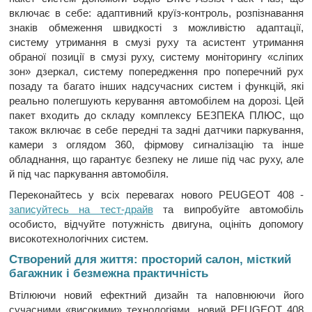
включає в себе: адаптивний круїз-контроль, розпізнавання
знаків обмеження швидкості з можливістю адаптації,
систему утримання в смузі руху та асистент утримання
обраної позиції в смузі руху, систему моніторингу «сліпих
зон» дзеркал, систему попередження про поперечний рух
позаду та багато інших надсучасних систем і функцій, які
реально полегшують керування автомобілем на дорозі. Цей
пакет входить до складу комплексу БЕЗПЕКА ПЛЮС, що
також включає в себе передні та задні датчики паркування,
камери з оглядом 360, фірмову сигналізацію та інше
обладнання, що гарантує безпеку не лише під час руху, але
й під час паркування автомобіля.
Переконайтесь у всіх перевагах нового PEUGEOT 408 -
записуйтесь на тест-драйв
та випробуйте автомобіль
особисто, відчуйте потужність двигуна, оцініть допомогу
високотехнологічних систем.
Створений для життя: просторий салон, місткий
багажник і безмежна практичність
Втілюючи новий ефектний дизайн та наповнюючи його
сучасними «високими» технологіями, новий PEUGEOT 408