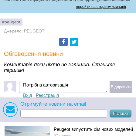
→
перейти на сторінку компанії
#peugeot
Джерело: PEUGEOT
Facebook
Twitter
Обговорення новини
Коментарів поки ніхто не залишив. Станьте
першим!
Потрібна авторизація
Відправити
Вхід
|
Реєстрація
Отримуйте новини на email
Підписка
Peugeot випустить сім нових моделей
07 серпня