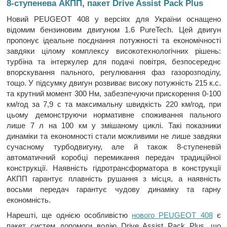
8-ступенева АКПП, пакет Drive Assist Pack Plus
Новий PEUGEOT 408 у версіях для України оснащено
відомим бензиновим двигуном 1.6 PureTech. Цей двигун
пропонує ідеальне поєднання потужності та економічності
завдяки цілому комплексу високотехнологічних рішень:
турбіна та інтеркулер для подачі повітря, безпосереднє
впорскування пального, регулювання фаз газорозподілу,
тощо. У підсумку двигун розвиває високу потужність 215 к.с.
та крутний момент 300 Нм, забезпечуючи прискорення 0-100
км/год за 7,9 с та максимальну швидкість 220 км/год, при
цьому демонструючи нормативне споживання пального
лише 7 л на 100 км у змішаному циклі. Такі показники
динаміки та економності стали можливими не лише завдяки
сучасному турбодвигуну, але й також 8-ступеневій
автоматичний коробці перемикання передач традиційної
конструкції. Наявність гідротрансформатора в конструкції
АКПП гарантує плавність рушання з місця, а наявність
восьми передач гарантує чудову динаміку та гарну
економність.
Нарешті, ще однією особливістю
нового PEUGEOT 408
є
пакет систем допомоги водію Drive Assist Pack Plus, що