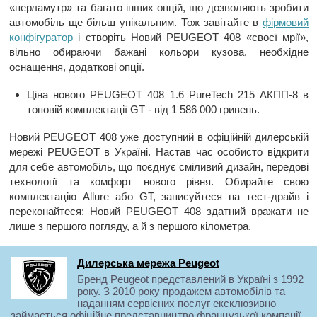
«перламутр» та багато інших опцій, що дозволяють зробити
автомобіль ще більш унікальним. Тож завітайте в
фірмовий
конфігуратор
і створіть Новий PEUGEOT 408 «своєї мрії»,
вільно обираючи бажані кольори кузова, необхідне
оснащення, додаткові опції.
Ціна нового PEUGEOT 408 1.6 PureTech 215 АКПП-8 в
топовій комплектації GT - від 1 586 000 гривень.
Новий PEUGEOT 408 уже доступний в офіційній дилерській
мережі PEUGEOT в Україні. Настав час особисто відкрити
для себе автомобіль, що поєднує сміливий дизайн, передові
технології та комфорт нового рівня. Обирайте свою
комплектацію Allure або GT, записуйтеся на тест-драйв і
переконайтеся: Новий PEUGEOT 408 здатний вражати не
лише з першого погляду, а й з першого кілометра.
Дилерська мережа Peugeot
Бренд Peugeot представлений в Україні з 1992
року. З 2010 року продажем автомобілів та
наданням сервісних послуг ексклюзивно
займається офіційне представництво французької компанії.