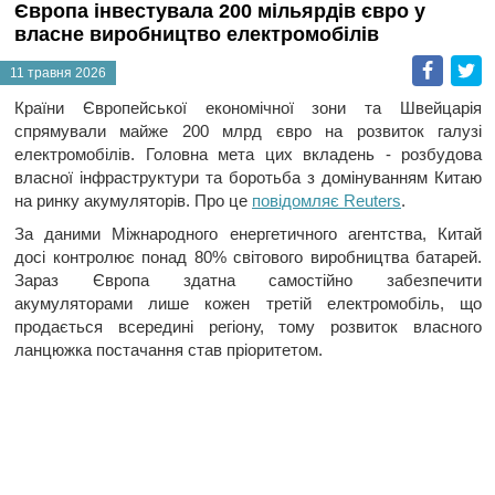
Європа інвестувала 200 мільярдів євро у
власне виробництво електромобілів
Faceb
T
11 травня 2026
Країни Європейської економічної зони та Швейцарія
спрямували майже 200 млрд євро на розвиток галузі
електромобілів. Головна мета цих вкладень - розбудова
власної інфраструктури та боротьба з домінуванням Китаю
на ринку акумуляторів. Про це
повідомляє Reuters
.
За даними Міжнародного енергетичного агентства, Китай
досі контролює понад 80% світового виробництва батарей.
Зараз Європа здатна самостійно забезпечити
акумуляторами лише кожен третій електромобіль, що
продається всередині регіону, тому розвиток власного
ланцюжка постачання став пріоритетом.