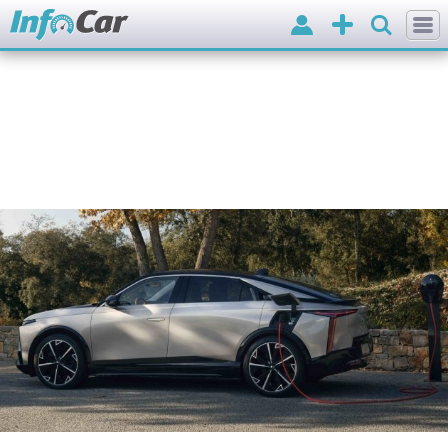
Вхід
Додати
оголошення