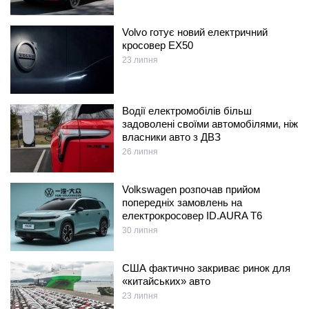
Volvo готує новий електричний
кросовер EX50
23 липня
Водії електромобілів більш
задоволені своїми автомобілями, ніж
власники авто з ДВЗ
26 липня
Volkswagen розпочав прийом
попередніх замовлень на
електрокросовер ID.AURA T6
30 липня
США фактично закриває ринок для
«китайських» авто
23 липня