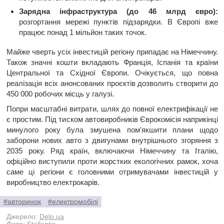
Зарядна інфраструктура (до 46 млрд євро):
розгортання мережі пунктів підзарядки. В Європі вже
працює понад 1 мільйон таких точок.
Майже чверть усіх інвестицій регіону припадає на Німеччину.
Також значні кошти вкладають Франція, Іспанія та країни
Центральної та Східної Європи. Очікується, що повна
реалізація всіх анонсованих проєктів дозволить створити до
450 000 робочих місць у галузі.
Попри масштабні витрати, шлях до повної електрифікації не
є простим. Під тиском автовиробників Єврокомісія наприкінці
минулого року була змушена пом'якшити плани щодо
заборони нових авто з двигунами внутрішнього згоряння з
2035 року. Ряд країн, включаючи Німеччину та Італію,
офіційно виступили проти жорстких екологічних рамок, хоча
саме ці регіони є головними отримувачами інвестицій у
виробництво електрокарів.
#авторинок
#електромобілі
Джерело:
Delo.ua