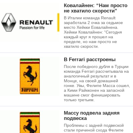
Ковалайнен: “Нам просто
не хватило скорости”
В Италии команда Renault
заработала 2 очка за седьмое
место Хейкки Еовалайнена.
Хейкки Ковалайнен: “Сегодня
каждый круг я прошел на
пределе, но нам просто не
хватило скорости.
В Ferrari расстроены
После победного дубля в Турции
команда Ferrari рассчитывала на
аналогичный результат и в
Монце, на своей домашней
гонке. Увы, Фелипе Масса сошел,
а Кими Райкконен на запасной
машине смог финишировать
только третьим.
Массу подвела задняя
подвеска
Проблемы с задней подвеской
стали причиной схода Фелипе