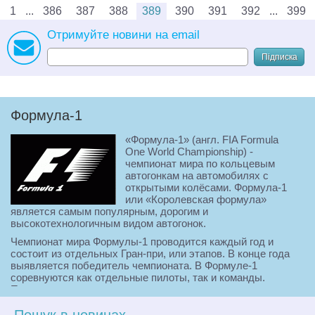
1
386
387
388
389
390
391
392
399
Отримуйте новини на email
Підписка
Формула-1
«Формула-1» (англ. FIA Formula
One World Championship) -
чемпионат мира по кольцевым
автогонкам на автомобилях с
открытыми колёсами. Формула-1
или «Королевская формула»
является самым популярным, дорогим и
высокотехнологичным видом автогонок.
Чемпионат мира Формулы-1 проводится каждый год и
состоит из отдельных Гран-при, или этапов. В конце года
выявляется победитель чемпионата. В Формуле-1
соревнуются как отдельные пилоты, так и команды.
Пилоты соревнуются за титул чемпиона мира, а команды -
за Кубок конструкторов.
Пошук в новинах