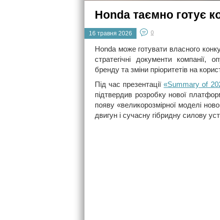
Honda таємно готує ко
0
16 травня 2026
Honda може готувати власного конку
стратегічні документи компанії, о
бренду та зміни пріоритетів на кори
Під час презентації
«Summary of 202
підтвердив розробку нової платфор
появу «великорозмірної моделі ново
двигун і сучасну гібридну силову уст