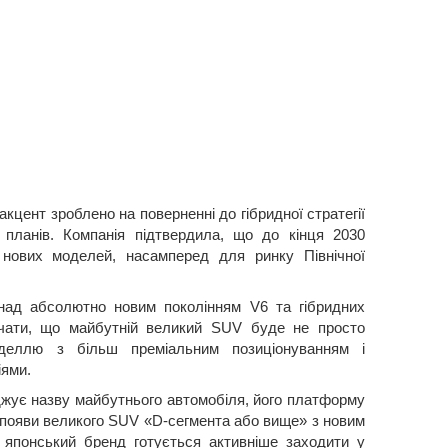
акцент зроблено на поверненні до гібридної стратегії
 планів. Компанія підтвердила, що до кінця 2030
 нових моделей, насамперед для ринку Північної
ад абсолютно новим поколінням V6 та гібридних
чати, що майбутній великий SUV буде не просто
деллю з більш преміальним позиціонуванням і
іями.
джує назву майбутнього автомобіля, його платформу
 появи великого SUV «D-сегмента або вище» з новим
: японський бренд готується активніше заходити у