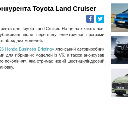
нкурента Toyota Land Cruiser
Facebook
Twitter
рента для Toyota Land Cruiser. На це натякають нові
публіковані після перегляду електричної програми
сть гібридних моделей.
6 Honda Business Briefing»
японський автовиробник
ми для гібридних моделей із V6, а також анонсував
го покоління», яка отримає новий шестициліндровий
ановку.