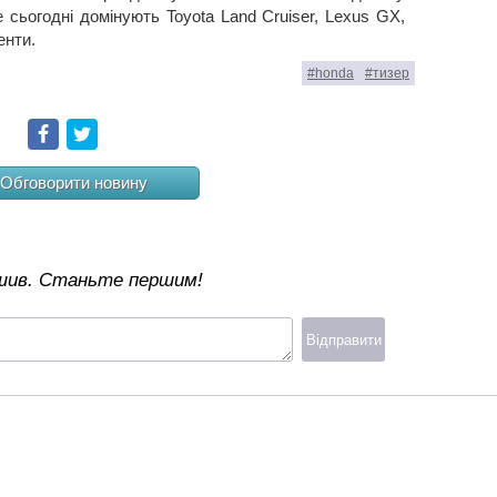
 сьогодні домінують Toyota Land Cruiser, Lexus GX,
енти.
#honda
#тизер
Facebook
Twitter
Обговорити новину
ишив. Станьте першим!
Відправити