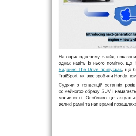
На оприлюдненому слайді показани
однак навіть із нього помітно, що
Видання The Drive припускає
, що б
TrailSport, які вже зробили Honda п
Судячи з тенденцій останніх рокі
«сімейного» образу SUV і намагаєт
масивності. Особливо це актуальн
великі рамні та напіврамні позашля