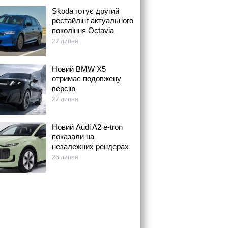
Skoda готує другий
рестайлінг актуального
покоління Octavia
27 липня
Новий BMW X5
отримає подовжену
версію
27 липня
Новий Audi A2 e-tron
показали на
незалежних рендерах
26 липня