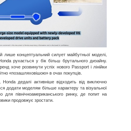
й лише концептуальний силует майбутньої моделі,
 Honda рухається у бік більш брутального дизайну.
ренд хоче розвинути успіх нового Passport і лінійки
омітно «позашляховішою» в очах покупців.
в, Honda дедалі активніше відходить від виключно
ься додати моделям більше характеру та візуальної
о для північноамериканського ринку, де попит на
ховики продовжує зростати.