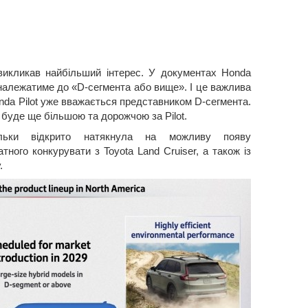
викликав найбільший інтерес. У документах Honda
належатиме до «D-сегмента або вище». І це важлива
nda Pilot уже вважається представником D-сегмента.
 буде ще більшою та дорожчою за Pilot.
льки відкрито натякнула на можливу появу
тного конкурувати з Toyota Land Cruiser, а також із
.