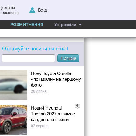
Додати
Вхід
оголошення
РОЗМИТНЕННЯ
Усі розділи
Отримуйте новини на email
Підписка
Нову Toyota Corolla
«показали» на першому
фото
28 липня
4
Новий Hyundai
Tucson 2027 отримає
кардинальні зміни
02 серпня