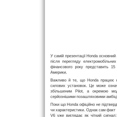
У самій презентації Honda основний 
після перегляду електромобільних
фінансового року представить 15
Америки.
Важливо й те, що Honda працює н
силових установок. Це може озна
збільшеним Pilot, а окремою мо
серйознішими позашляховими амбіц
Поки що Honda офіційно не підтвер
чи характеристики. Однак сам факт
V6 уже виглядає як чіткий сигнал