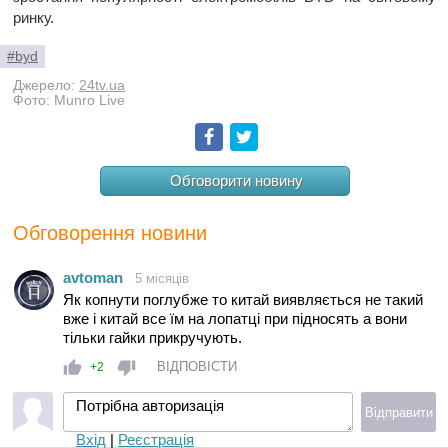
ринку.
#byd
Джерело:
24tv.ua
Фото: Munro Live
Facebook
Twitter
Обговорити новину
Обговорення новини
avtoman
5 місяців
Як копнути поглубже то китай виявляється не такий
вже і китай все їм на лопатці при підносять а вони
тільки гайки прикручують.
ВІДПОВІСТИ
+2
Потрібна авторизація
Відправити
Вхід
|
Реєстрація