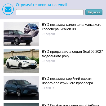
Отримуйте новини на email
Підписка
BYD показала салон флагманського
кросовера Sealion 08
02 серпня
BYD представила седан Seal 06 2027
модельного року
03 серпня
BYD показала серійний варіант
нового електричного кросовера
31 липня
BYD Da Han показали на офіційних