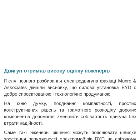
Двигун отримав високу оцінку інженерів
Після повного розбирання електродвигуна фахівці Munro &
Associates дійшли висновку, що силова установка BYD є
добре спроєктованою і технологічно продуманою.
На їхню думку, поєднання компактності, простих
конструктивних рішень та грамотного розподілу дорогих
компонентів допомагає зменшити собівартість двигуна без
втрати надійності.
Саме такі інженерні рішення можуть пояснювати швидке
зростання популярності електромобілів BYD на світовому