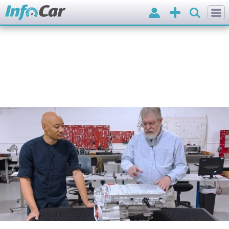
Вхід
Додати
оголошення