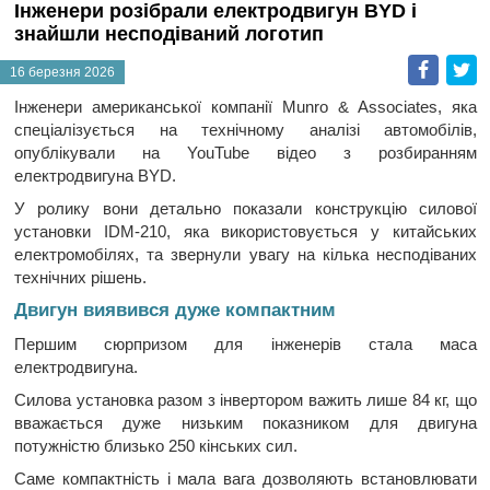
Інженери розібрали електродвигун BYD і
знайшли несподіваний логотип
Faceb
T
16 березня 2026
Інженери американської компанії Munro & Associates, яка
спеціалізується на технічному аналізі автомобілів,
опублікували на YouTube відео з розбиранням
електродвигуна BYD.
У ролику вони детально показали конструкцію силової
установки IDM-210, яка використовується у китайських
електромобілях, та звернули увагу на кілька несподіваних
технічних рішень.
Двигун виявився дуже компактним
Першим сюрпризом для інженерів стала маса
електродвигуна.
Силова установка разом з інвертором важить лише 84 кг, що
вважається дуже низьким показником для двигуна
потужністю близько 250 кінських сил.
Саме компактність і мала вага дозволяють встановлювати