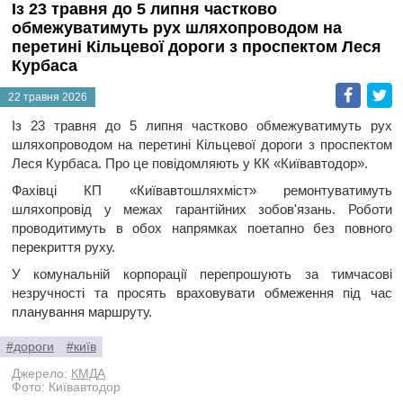
Із 23 травня до 5 липня частково
обмежуватимуть рух шляхопроводом на
перетині Кільцевої дороги з проспектом Леся
Курбаса
Faceb
T
22 травня 2026
Із 23 травня до 5 липня частково обмежуватимуть рух
шляхопроводом на перетині Кільцевої дороги з проспектом
Леся Курбаса. Про це повідомляють у КК «Київавтодор».
Фахівці КП «Київавтошляхміст» ремонтуватимуть
шляхопровід у межах гарантійних зобов'язань. Роботи
проводитимуть в обох напрямках поетапно без повного
перекриття руху.
У комунальній корпорації перепрошують за тимчасові
незручності та просять враховувати обмеження під час
планування маршруту.
#дороги
#київ
Джерело:
КМДА
Фото: Київавтодор