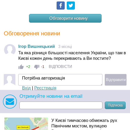
Facebook
Twitter
Обговорити новину
Обговорення новини
Ігор Вишнецький
3 місяці
Та яка різниця більшості населення України, що там в
Києві кожен день перекривають а Ви постите?
ВІДПОВІСТИ
+2
-1
Потрібна авторизація
Відправити
Вхід
|
Реєстрація
Отримуйте новини на email
Підписка
У Києві тимчасово обмежать рух
Північним мостом, вулицею