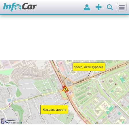
Вхід
Додати
оголошення