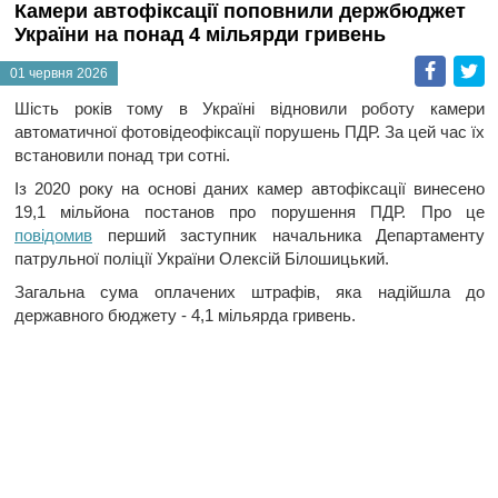
Камери автофіксації поповнили держбюджет
України на понад 4 мільярди гривень
Faceb
T
01 червня 2026
Шість років тому в Україні відновили роботу камери
автоматичної фотовідеофіксації порушень ПДР. За цей час їх
встановили понад три сотні.
Із 2020 року на основі даних камер автофіксації винесено
19,1 мільйона постанов про порушення ПДР. Про це
повідомив
перший заступник начальника Департаменту
патрульної поліції України Олексій Білошицький.
Загальна сума оплачених штрафів, яка надійшла до
державного бюджету - 4,1 мільярда гривень.