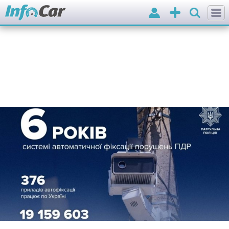
Вхід
Додати
оголошення