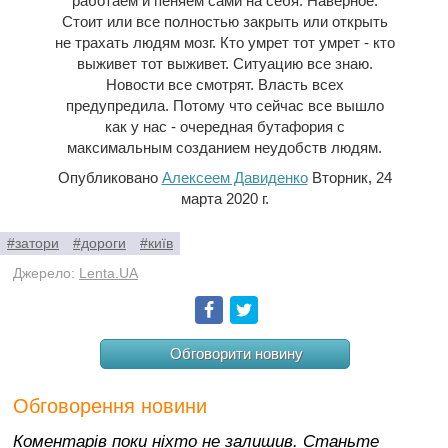
работаем и пеняем сами на себя. Наверное.
Стоит или все полностью закрыть или открыть
не трахать людям мозг. Кто умрет тот умрет - кто
выживет тот выживет. Ситуацию все знаю.
Новости все смотрят. Власть всех
предупредила. Потому что сейчас все вышло
как у нас - очередная бутафория с
максимальным созданием неудобств людям.
Опубликовано
Алексеем Давиденко
Вторник, 24
марта 2020 г.
#затори
#дороги
#київ
Джерело:
Lenta.UA
Facebook
Twitter
Обговорити новину
Обговорення новини
Коментарів поки ніхто не залишив. Станьте