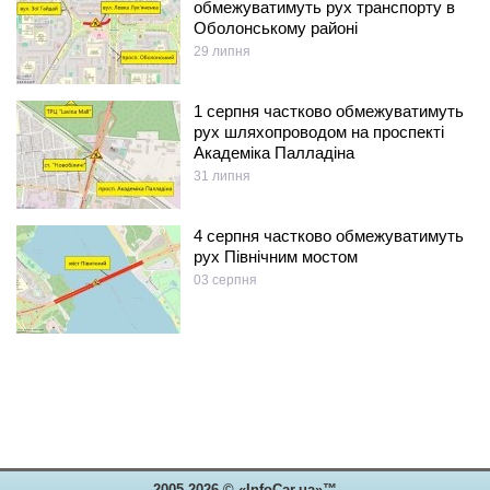
обмежуватимуть рух транспорту в
Оболонському районі
29 липня
1 серпня частково обмежуватимуть
рух шляхопроводом на проспекті
Академіка Палладіна
31 липня
4 серпня частково обмежуватимуть
рух Північним мостом
03 серпня
2005-2026 © «InfoCar.ua»™