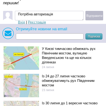
першим!
Потрібна авторизація
Відправити
Вхід
|
Реєстрація
Отримуйте новини на email
Підписка
У Києві тимчасово обмежать рух
Північним мостом, вулицею
Введенською та ще на кількох
ділянках
24 липня
Із 24 до 27 липня частково
обмежуватимуть рух Південним
мостом
23 липня
Із 30 липня до 1 вересня частково