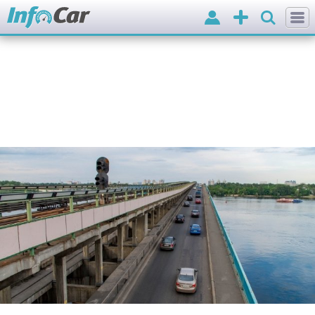
Вхід
Додати
оголошення