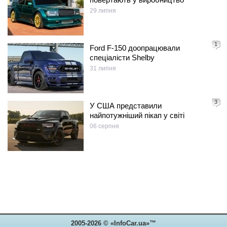
29 липня
1
Ford F-150 доопрацювали
спеціалісти Shelby
31 липня
3
У США представили
найпотужніший пікап у світі
06 серпня
2005-2026 © «InfoCar.ua»™