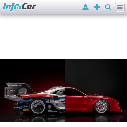
Вхід
Додати
оголошення