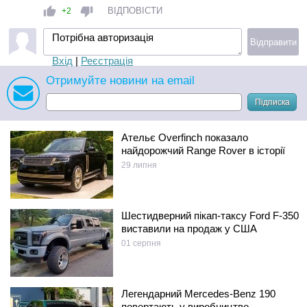
ВІДПОВІСТИ
+2
Потрібна авторизація
Відправити
Вхід
|
Реєстрація
Отримуйте новини на email
Підписка
Ательє Overfinch показало
найдорожчий Range Rover в історії
29 липня
Шестидверний пікап-таксу Ford F-350
виставили на продаж у США
01 серпня
Легендарний Mercedes-Benz 190
повертають у виробництво