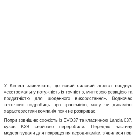
У Kimera заявляють, що новий силовий агрегат поєднує
«екстремальну потужність із точністю, миттєвою реакцією та
придатністю для щоденного використання». Водночас
технічних подробиць про трансмісію, масу чи динамічні
характеристики компанія поки не розкриває.
Попри зовнішню схожість із EVO37 та класичною Lancia 037,
кузов K39 серйозно переробили. Передню частину
модернізували для покращення аеродинаміки, з'явилися нові