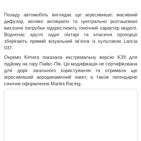
Позаду автомобіль виглядає ще агресивніше: масивний
дифузор, велике антикрило та центрально розташовані
вихлопні патрубки підкреслюють гоночний характер моделі.
Водночас круглі задні ліхтарі та класичні пропорції
зберігають прямий візуальний зв'язок із культовою Lancia
037.
Окремо Kimera показала екстремальну версію K39 для
підйому на гору Пайкс-Пік. Ця модифікація не сертифікована
для доріг загального користування та отримала ще
агресивніший аеродинамічний пакет, а також легендарне
гоночне оформлення Martini Racing.