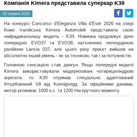
Компанія Kimera представила суперкар K39
Faceb
T
20 травня 2026
На конкурсі Concorso d'Eleganza Villa d'Este 2026 на озері
Комо італійська Kimera Automobili представила свою
найрадикальнішу модель - K39. Новинка продовжує ідею
попередніх EVO37 та EVO38, натхненних легендарною
ралійною Lancia 037, але цього разу проєкт вийшов на
абсолютно інший рівень - як за технікою, так і за потужністю.
Головною сенсацією став двигун. Якщо попередні моделі
Kimera використовували модернізовані чотирициліндрові
агрегати, то K39 отримав спеціально адаптований
бітурбований V8 від Koenigsegg. За офіційними даними,
мотор розвиває 1000 к.с. та 1200 Нм крутного моменту.