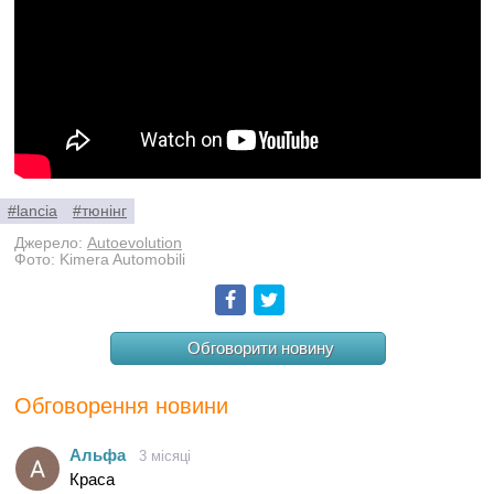
#lancia
#тюнінг
Джерело:
Autoevolution
Фото: Kimera Automobili
Facebook
Twitter
Обговорити новину
Обговорення новини
Aльфа
3 місяці
Краса