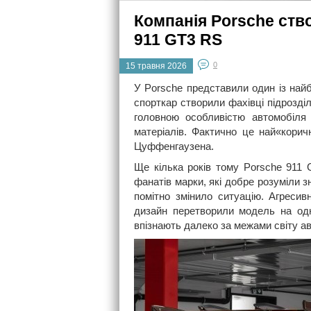
Компанія Porsche ств
911 GT3 RS
0
15 травня 2026
У Porsche представили один із най
спорткар створили фахівці підрозді
головною особливістю автомобіля 
матеріалів. Фактично це най«кори
Цуффенгаузена.
Ще кілька років тому Porsche 911
фанатів марки, які добре розуміли 
помітно змінило ситуацію. Агресив
дизайн перетворили модель на одн
впізнають далеко за межами світу ав