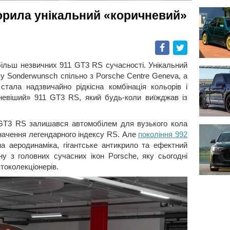
орила унікальний «коричневий»
Facebook
Twitter
більш незвичних 911 GT3 RS сучасності. Унікальний
лу Sonderwunsch спільно з Porsche Centre Geneva, а
стала надзвичайно рідкісна комбінація кольорів і
чневіший» 911 GT3 RS, який будь-коли виїжджав із
 GT3 RS залишався автомобілем для вузького кола
значення легендарного індексу RS. Але
покоління 992
на аеродинаміка, гігантське антикрило та ефектний
у з головних сучасних ікон Porsche, яку сьогодні
токолекціонерів.