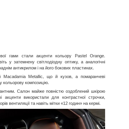
вої гами стали акценти кольору Pastel Orange.
іть у затемнену світлодіодну оптику, а аналогічні
заднім антикрилом і на його бокових пластинах.
Macadamia Metallic, що й кузов, а помаранчеві
ну кольорову композицію.
гантним. Салон майже повністю оздоблений шкірою
ві акценти використали для контрастної строчки,
рів вентиляції та навіть мітки «12 годин» на кермі.