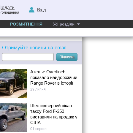
Додати
Вхід
оголошення
РОЗМИТНЕННЯ
Усі розділи
Отримуйте новини на email
Підписка
Ательє Overfinch
показало найдорожчий
Range Rover в історії
29 липня
Шестидверний пікап-
таксу Ford F-350
виставили на продаж у
США
01 серпня