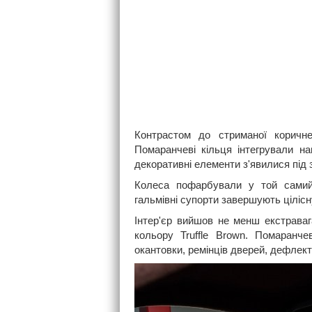
Контрастом до стриманої коричне
Помаранчеві кільця інтегрували нав
декоративні елементи з'явилися під 
Колеса пофарбували у той самий 
гальмівні супорти завершують ціліс
Інтер'єр вийшов не менш екстрава
кольору Truffle Brown. Помаранче
окантовки, ремінців дверей, дефлекто