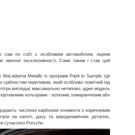
сам по собі є особливим автомобілем, окремі
жі звичної ексклюзивності. Саме таким і став цей
к Macadamia Metallic із програми Paint to Sample. Це
им сріблястим переливом, який особливо помітний під
літра виглядає максимально нетипово, адже модель
спортивними кольорами - зеленим, помаранчевим або
додають численні карбонові елементи з коричневим
тали на капоті, даху та аеродинамічних деталях,
я сучасного Porsche.