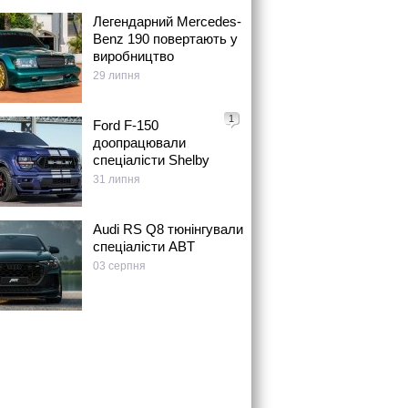
Легендарний Mercedes-
Benz 190 повертають у
виробництво
29 липня
1
Ford F-150
доопрацювали
спеціалісти Shelby
31 липня
Audi RS Q8 тюнінгували
спеціалісти ABT
03 серпня