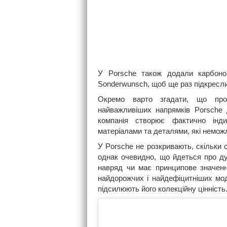
У Porsche також додали карбоно
Sonderwunsch, щоб ще раз підкресли
Окремо варто згадати, що про
найважливіших напрямків Porsche 
компанія створює фактично інди
матеріалами та деталями, які немож
У Porsche не розкривають, скільки 
однак очевидно, що йдеться про д
навряд чи має принципове значен
найдорожчих і найдефіцитніших мод
підсилюють його колекційну цінність