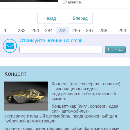
Challenge.
Назад
Вперед
1
282
283
284
285
286
287
288
293
Отримуйте новини на email
Підписка
Концепт
Концепт (лат. conceptus - понятие)
- инновационная идея,
содержащая в себе креативный
смысл.
Концепт-кар (англ. concept - идея,
car - автомобиль) -
экспериментальный автомобиль, предназначенный для
публичной демонстрации.
Концепт-кары, представляющие собой фантазии на тему