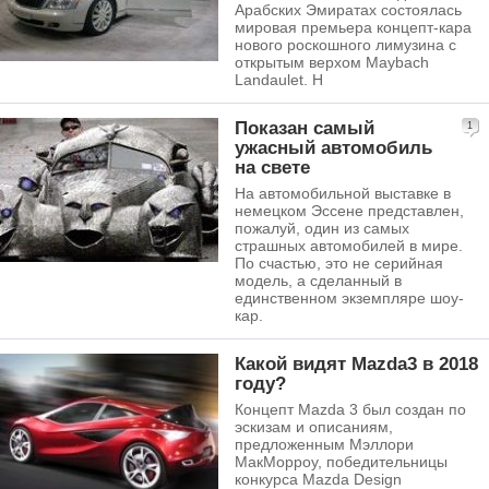
Арабских Эмиратах состоялась
мировая премьера концепт-кара
нового роскошного лимузина с
открытым верхом Maybach
Landaulet. Н
Показан самый
1
ужасный автомобиль
на свете
На автомобильной выставке в
немецком Эссене представлен,
пожалуй, один из самых
страшных автомобилей в мире.
По счастью, это не серийная
модель, а сделанный в
единственном экземпляре шоу-
кар.
Какой видят Mazda3 в 2018
году?
Концепт Mazda 3 был создан по
эскизам и описаниям,
предложенным Мэллори
МакМорроу, победительницы
конкурса Mazda Design