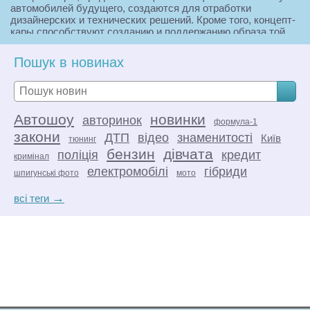
автомобилей будущего, создаются для отработки
дизайнерских и технических решений. Кроме того, концепт-
кары способствуют созданию и поддержанию образа той
или иной марки, служат для зондирования общественного
мнения или подготавливают его к радикальным
Пошук в новинах
изменениям в дизайне или технической составляющей,
устанавливают своего рода задел для стимулирования
будущих исследований и разработок.
Автошоу
новинки
авторинок
формула-1
закони
ДТП
відео
знаменитості
Київ
тюнинг
бензин
дівчата
поліція
кредит
кримінал
електромобілі
гібриди
шпигунські фото
мото
→
всі теги