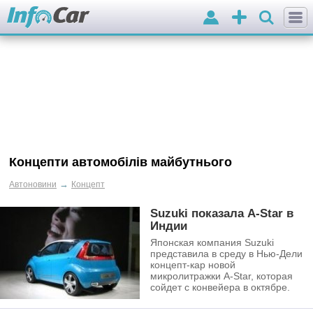
Вхід
Додати
оголошення
Концепти автомобілів майбутнього
→
Автоновини
Концепт
Suzuki показала A-Star в
Индии
Японская компания Suzuki
представила в среду в Нью-Дели
концепт-кар новой
микролитражки A-Star, которая
сойдет с конвейера в октябре.