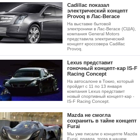
Cadillac показал
электрический концепт
Provoq в Лас-Вегасе
На выставке бытовой
электроники в Лас-Вегасе (США),
компания General Motors
представила электрический
концепт кроссовера Cadillac
Provoq.
Lexus представит
гоночный концепт-кар IS-F
Racing Concept
На автосалоне в Токио, который
пройдет с 11 по 13 января
компания Lexus представит
новый спортивный концепт-кар -
IS-F Racing Concept.
Mazda не смогла
сохранить в тайне концепт
Furai
Мы уже писали о концепте Mazda
Furai, правда, тогда в нашем