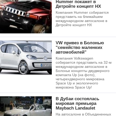
Hummer покажет в
Детройте концепт HX
Компания Hummer собирается
представить на ближайшем
международном автосалоне в
Детройте концепт НХ
VW привез в Болонью
"семейство маленких
автомобилей"
Компания Volkswagen
собирается представить на 32-м
международном автосалоне в
Болонье концепты двудверного
компакта Up (на фото),
четырехдверного микровэна
Space Up и экологичного
микровэна Space Up!
В Дубаи состоялась
мировая премьера
Maybach Landaulet
На автосалоне в Объединенных