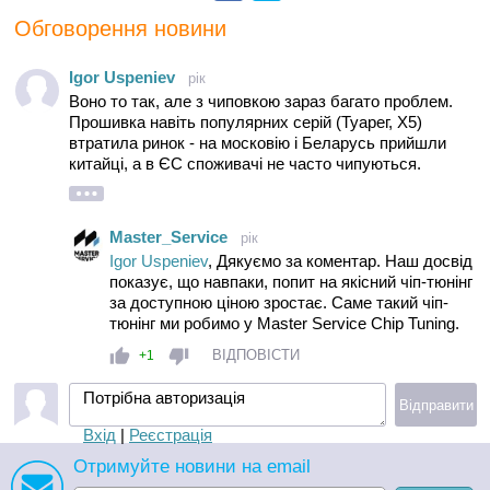
Обговорення новини
Igor Uspeniev
рік
Воно то так, але з чиповкою зараз багато проблем.
Прошивка навіть популярних серій (Туарег, Х5)
втратила ринок - на московію і Беларусь прийшли
китайці, а в ЄС споживачі не часто чипуються.
В результаті нові прошивки просто в кількості меньше
користуються попитом, і їх не так активно
розробляють.
Master_Service
рік
Igor Uspeniev
, Дякуємо за коментар. Наш досвід
показує, що навпаки, попит на якісний чіп-тюнінг
за доступною ціною зростає. Саме такий чіп-
тюнінг ми робимо у Master Service Chip Tuning.
ВІДПОВІСТИ
+1
Потрібна авторизація
Відправити
Вхід
|
Реєстрація
Отримуйте новини на email