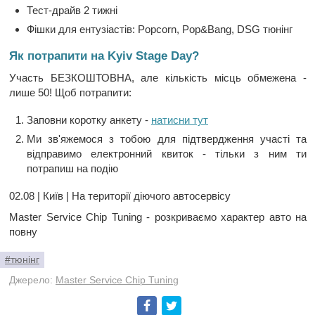
Тест-драйв 2 тижні
Фішки для ентузіастів: Popcorn, Pop&Bang, DSG тюнінг
Як потрапити на Kyiv Stage Day?
Участь БЕЗКОШТОВНА, але кількість місць обмежена -
лише 50! Щоб потрапити:
Заповни коротку анкету -
натисни тут
Ми зв'яжемося з тобою для підтвердження участі та
відправимо електронний квиток - тільки з ним ти
потрапиш на подію
02.08 | Київ | На території діючого автосервісу
Master Service Chip Tuning - розкриваємо характер авто на
повну
#тюнінг
Джерело:
Master Service Chip Tuning
Facebook
Twitter