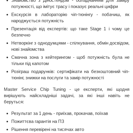
Знайомство з Діностендом - обладнанням для заміру
потужності, що імітує трасу і показує реальні цифри
Екскурсія в лабораторію чіп-тюнінгу - побачиш, як
народжується потужність
Презентація від експертів: що таке Stage 1 і чому це
безпечно
Нетворкінг з однодумцями - спілкування, обмін досвідом,
нові знайомства
Смачна зона з кейтерингом - щоб потужність була не
тільки під капотом
Розіграш подарунків: сертифікати на безкоштовний чіп-
тюнінг, знижки на послуги та замір потужності
Master Service Chip Tuning - це експерти, які щодня
вирішують найскладніші задачі, за які інші навіть не
беруться:
Результат за 1 день - приїхав, прокачав, поїхав
Пожиттєва гарантія на ПЗ
Рішення перевірені на тисячах авто