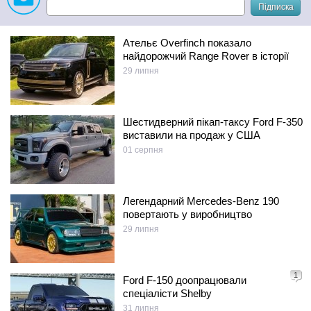
Підписка
Ательє Overfinch показало
найдорожчий Range Rover в історії
29 липня
Шестидверний пікап-таксу Ford F-350
виставили на продаж у США
01 серпня
Легендарний Mercedes-Benz 190
повертають у виробництво
29 липня
1
Ford F-150 доопрацювали
спеціалісти Shelby
31 липня