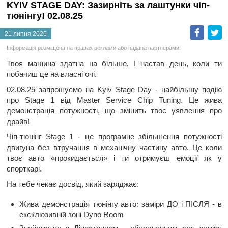
KYIV STAGE DAY: Зазирніть за лаштунки чіп-
тюнінгу! 02.08.25
Faceb
T
21 липня 2025
Інформація розміщена на правах реклами або надана партнерами:
Твоя машина здатна на більше. І настав день, коли ти
побачиш це на власні очі.
02.08.25 запрошуємо на Kyiv Stage Day - найбільшу подію
про Stage 1 від Master Service Chip Tuning. Це жива
демонстрація потужності, що змінить твоє уявлення про
драйв!
Чіп-тюнінг Stage 1 - це програмне збільшення потужності
двигуна без втручання в механічну частину авто. Це коли
твоє авто «прокидається» і ти отримуєш емоції як у
спорткарі.
На тебе чекає досвід, який заряджає:
Жива демонстрація тюнінгу авто: заміри ДО і ПІСЛЯ - в
ексклюзивній зоні Dyno Room