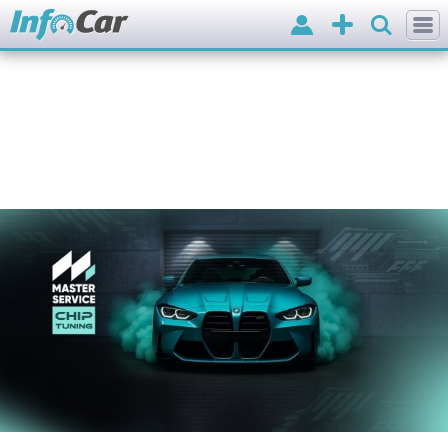
Вхід
Додати
оголошення