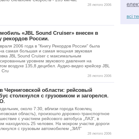
елек
28 лютого 2006
всі т
мобиль «JBL Sound Cruiser» внесен в
у рекордов России.
враля 2006 года в "Книгу Рекордов России" была
на самая большая и самая мощная звуковая
овка JBL Sound Cruiser с максимальным
сированным уровнем звукового давления на
том воздухе 135,8 децибел. Аудио-видео крейсер JBL
 Cru
28 лютого 2006
в Черниговской области: рейсовый
бус столкнулся с грузовиком и загорелся.
О.
едельник, около 7:30, вблизи города Козелец
иговская область), произошло дорожно-транспортное
шествие с участием рейсового автобуса „ЛАЗ", в
ом находилось 25 человек. На мокром участке дороги
олкнулся с грузовым автомобилем „ЗИЛ"
28 лютого 2006