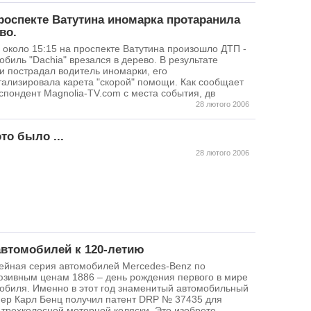
роспекте Ватутина иномарка протаранила
во.
 около 15:15 на проспекте Ватутина произошло ДТП -
обиль "Dachia" врезался в дерево. В результате
и пострадал водитель иномарки, его
тализировала карета "скорой" помощи. Как сообщает
спондент Magnolia-TV.com с места события, дв
28 лютого 2006
это было ...
28 лютого 2006
автомобилей к 120-летию
йная серия автомобилей Mercedes-Benz по
юзивным ценам 1886 – день рождения первого в мире
обиля. Именно в этот год знаменитый автомобильный
ер Карл Бенц получил патент DRP № 37435 для
 трехколесной моторной коляски. Это изобрете