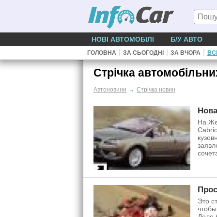
НОВІ АВТОМОБІЛІ
Б/У АВТО
|
|
|
ГОЛОВНА
ЗА СЬОГОДНІ
ЗА ВЧОРА
ВС
Стрічка автомобільни
→
Автоновини
Стрічка новин
Нова
На Же
Cabri
кузов
заявл
сочет
Прос
Это с
чтобы
Дело 