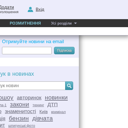
Додати
Вхід
оголошення
РОЗМИТНЕННЯ
Усі розділи
Отримуйте новини на email
Підписка
ук в новинах
ошоу
новинки
авторинок
закони
ДТП
ла-1
тюнинг
о
знаменитості
Київ
кримінал
бензин
дівчата
ція
ит
шпигунські фото