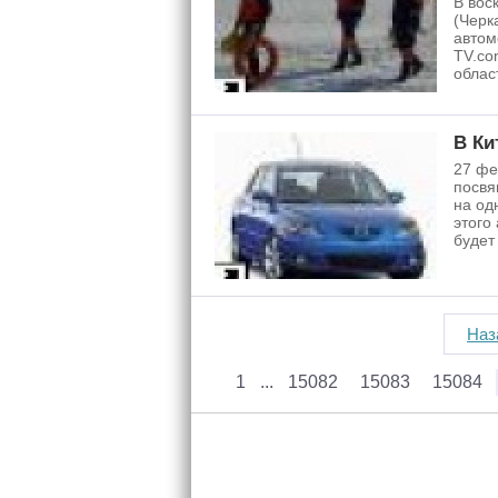
В вос
(Черк
автом
TV.co
облас
В Ки
27 фе
посвя
на од
этого
будет
Наз
1
15082
15083
15084