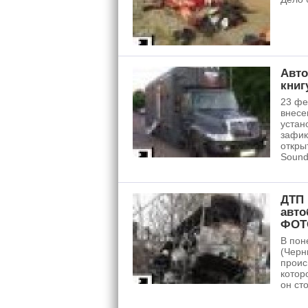
Авто
книг
23 фе
внесе
устан
зафик
откры
Sound
ДТП 
авто
ФОТ
В пон
(Черн
проис
котор
он ст