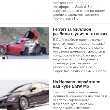
построенная на одной
платформе с Saab 9-3 и
выпускающаяся с ним на одном
заводе в шведском местечке
Тролхаттен (Trol
Ferrari за миллион
разбили в уличных гонках
В США разбили одну из самых
дорогих машин в мире. Красный
Ferrari Enzo, стоимостью около
миллиона долларов, врезался в
придорожный столб на шоссе
недалеко от Лос-Анджелеса.
Очевидцы рассказывают, что
автомобиль двигался со
скоростью около 200 км/ч. После
На Hamann поработали
над купе BMW M6
Три программы увеличения
мощности серийного двигателя и
без того «заряженного»
люксового купе BMW M6
предложило известное