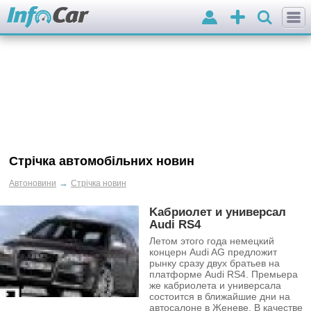
Вхід
Додати
оголошення
Стрічка автомобільних новин
→
Автоновини
Стрічка новин
Kaбриолет и универсал
Audi RS4
Летом этого года немецкий
концерн Audi AG предложит
рынку сразу двух братьев на
платформе Audi RS4. Премьера
же кабриолета и универсала
состоится в ближайшие дни на
автосалоне в Женеве. В качестве