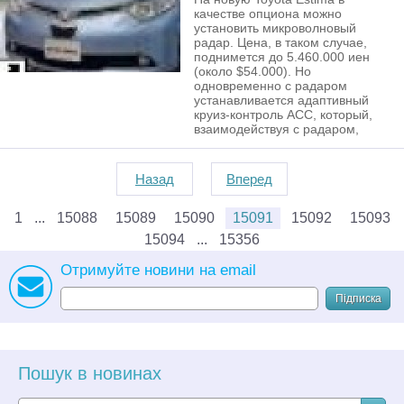
качестве опциона можно
установить микроволновый
радар. Цена, в таком случае,
поднимется до 5.460.000 иен
(около $54.000). Но
одновременно с радаром
устанавливается адаптивный
круиз-контроль ACC, который,
взаимодействуя с радаром,
Назад
Вперед
1
15088
15089
15090
15091
15092
15093
15094
15356
Отримуйте новини на email
Підписка
Пошук в новинах