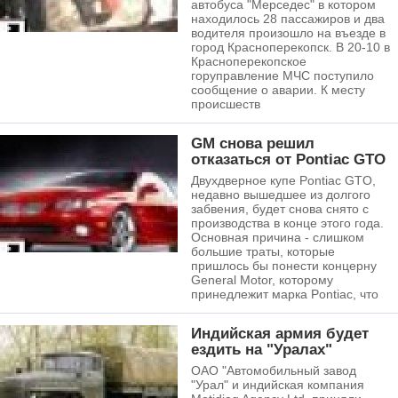
автобуса "Мерседес" в котором
находилось 28 пассажиров и два
водителя произошло на въезде в
город Красноперекопск. В 20-10 в
Красноперекопское
горуправление МЧС поступило
сообщение о аварии. К месту
происшеств
GM снова решил
отказаться от Pontiac GTO
Двухдверное купе Pontiac GTO,
недавно вышедшее из долгого
забвения, будет снова снято с
производства в конце этого года.
Основная причина - слишком
большие траты, которые
пришлось бы понести концерну
General Motor, которому
принедлежит марка Pontiac, что
Индийская армия будет
ездить на "Уралах"
ОАО "Автомобильный завод
"Урал" и индийская компания