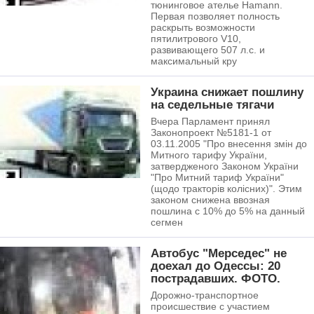
тюнинговое ателье Hamann.
Первая позволяет полность
раскрыть возможности
пятилитрового V10,
развивающего 507 л.с. и
максимальный кру
Украина снижает пошлину
на седельные тягачи
Вчера Парламент принял
Законопроект №5181-1 от
03.11.2005 "Про внесення змін до
Митного тарифу України,
затвердженого Законом України
"Про Митний тариф України"
(щодо тракторів колісних)". Этим
законом снижена ввозная
пошлина с 10% до 5% на данный
сегмен
Автобус "Мерседес" не
доехал до Одессы: 20
пострадавших. ФОТО.
Дорожно-транспортное
происшествие с участием