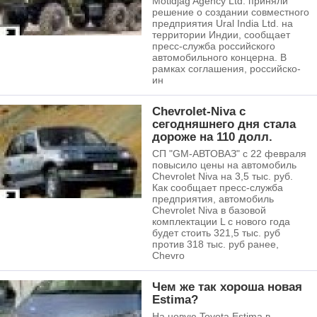
Motidjag Agency Ltd. приняли
решение о создании совместного
предприятия Ural India Ltd. на
территории Индии, сообщает
пресс-служба российского
автомобильного концерна. В
рамках соглашения, российско-
ин
Chevrolet-Niva с
сегодняшнего дня стала
дороже на 110 долл.
СП "GM-АВТОВАЗ" с 22 февраля
повысило цены на автомобиль
Chevrolet Niva на 3,5 тыс. руб.
Как сообщает пресс-служба
предприятия, автомобиль
Chevrolet Niva в базовой
комплектации L с нового года
будет стоить 321,5 тыс. руб
против 318 тыс. руб ранее,
Chevro
Чем же так хороша новая
Estima?
На новую Toyota Estima в