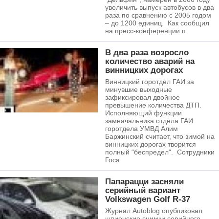
увеличить выпуск автобусов в два
раза по сравнению с 2005 годом
– до 1200 единиц. Как сообщил
на пресс-конференции п
В два раза возросло
количество аварий на
винницких дорогах
Винницкий горотдел ГАИ за
минувшие выходные
зафиксировал двойное
превышение количества ДТП.
Исполняющий функции
замначальника отдела ГАИ
горотдела УМВД Алим
Баржинский считает, что зимой на
винницких дорогах творится
полный "беспредел". Сотрудники
Госа
Папарацци засняли
серийный вариант
Volkswagen Golf R-37
Журнал Autоblog опубликовал
шпионские снимки серийного