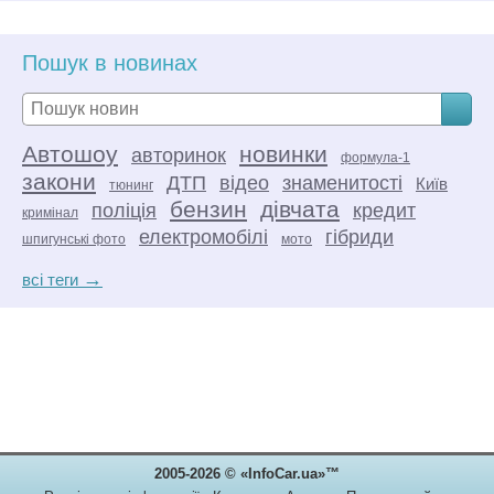
Пошук в новинах
Автошоу
новинки
авторинок
формула-1
закони
ДТП
відео
знаменитості
Київ
тюнинг
бензин
дівчата
поліція
кредит
кримінал
електромобілі
гібриди
шпигунські фото
мото
→
всі теги
2005-2026 © «InfoCar.ua»™