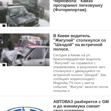
Черновола: "Камаз"
протаранил легковушку
(Фоторепортаж).
В Киеве водитель
"Жигулей" столкнулся со
"Шкодой" на встречной
полосе.
Сегодня в Киеве на ул.
Красногвардейская водитель
"Жигулей" не справился с
управлением, в результате чего
столкнулся с движущейся по
встречной полосе "Шкодой". Как
сообщает корреспондент
Magnolia-TV.com с места
события, "Жигули" занесло после
попытки п
АВТОВАЗ разберется с GM
и до минимума снизит
свои издержки