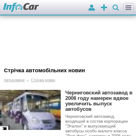
Вхід
Додати
оголошення
Стрічка автомобільних новин
→
Автоновини
Стрічка новин
Черниговский автозавод в
2006 году намерен вдвое
увеличить выпуск
автобусов
Черниговский автозавод,
входящий в состав корпорации
"Эталон" и выпускающий
автобусы особо малого класса
"Дельфин", намерен в 2006 году