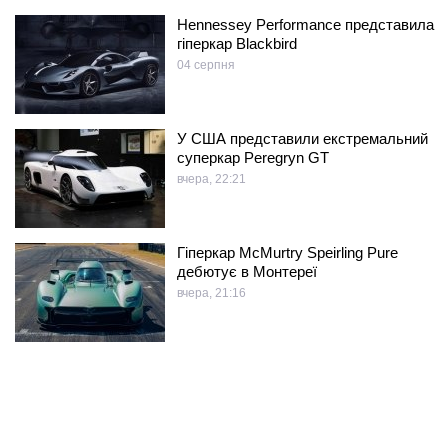
Hennessey Performance представила
гіперкар Blackbird
04 серпня
У США представили екстремальний
суперкар Peregryn GT
вчера, 22:21
Гіперкар McMurtry Speirling Pure
дебютує в Монтереї
вчера, 21:16