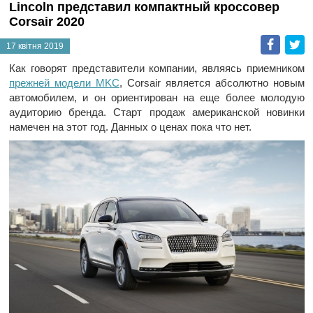
Lincoln представил компактный кроссовер
Corsair 2020
Faceb
T
17 квітня 2019
Как говорят представители компании, являясь приемником
прежней модели MKC
, Corsair является абсолютно новым
автомобилем, и он ориентирован на еще более молодую
аудиторию бренда. Старт продаж американской новинки
намечен на этот год. Данных о ценах пока что нет.