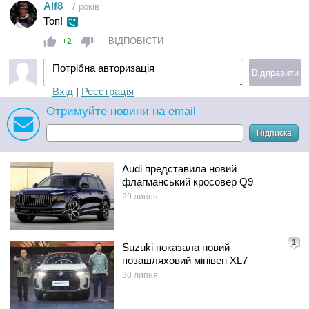
Alf8
7 років
Топ!
ВІДПОВІСТИ
+2
Потрібна авторизація
Відправити
Вхід
|
Реєстрація
Отримуйте новини на email
Підписка
Audi представила новий
флагманський кросовер Q9
29 липня
1
Suzuki показала новий
позашляховий мінівен XL7
30 липня