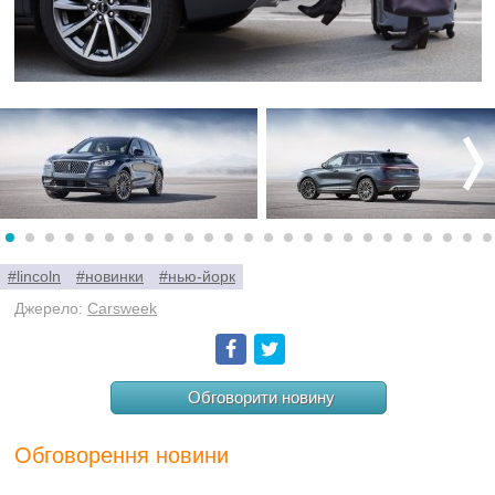
#lincoln
#новинки
#нью-йорк
Джерело:
Carsweek
Facebook
Twitter
Обговорити новину
Обговорення новини