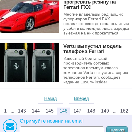
прогревать резину на
Ferrari FXX!
Многие владельцы редчайших
супер-каров Ferrari FXX
оставляют свои детища пылиться
у себя в коллекции, лишь изредка
выезжая на них прокатиться
Vertu выпустил модель
телефона Ferrari
Известный британский
производитель сотовых
телефонов премиум-класса
компания Vertu выпустила серию
телефонов Ferrari, сообщает
издание Luxury-Insider
Назад
Вперед
1
143
144
145
146
147
148
149
162
Отримуйте новини на email
Підписка