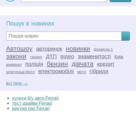
Пошук в новинах
Автошоу
новинки
авторинок
формула-1
закони
ДТП
відео
знаменитості
Київ
тюнинг
бензин
дівчата
поліція
кредит
кримінал
електромобілі
гібриди
шпигунські фото
мото
→
всі теги
купити б/у авто Ferrari
тест-драйви Ferrari
відгуки про Ferrari