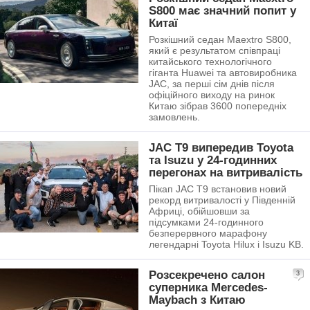
S800 має значний попит у
Китаї
Розкішний седан Maextro S800,
який є результатом співпраці
китайського технологічного
гіганта Huawei та автовиробника
JAC, за перші сім днів після
офіційного виходу на ринок
Китаю зібрав 3600 попередніх
замовлень.
JAC T9 випередив Toyota
та Isuzu у 24-годинних
перегонах на витривалість
Пікап JAC T9 встановив новий
рекорд витривалості у Південній
Африці, обійшовши за
підсумками 24-годинного
безперервного марафону
легендарні Toyota Hilux і Isuzu KB.
Розсекречено салон
3
суперника Mercedes-
Maybach з Китаю