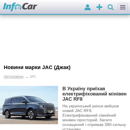
Вхід
Додати
оголошення
Новини марки JAC (Джак)
→
Автоновини
JAC
В Україну приїхав
електрифікований мінівен
JAC RF8
На український ринок вийшов
новий JAC RF8.
Електрифікований сімейний
мінівен просторий, багато
оснащений і отримав 380-сильну
установку.