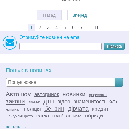
Назад
Вперед
1
2
3
4
5
6
7
11
Отримуйте новини на email
Підписка
Пошук в новинах
Автошоу
новинки
авторинок
формула-1
закони
ДТП
відео
знаменитості
Київ
тюнинг
бензин
дівчата
поліція
кредит
кримінал
електромобілі
гібриди
шпигунські фото
мото
→
всі теги