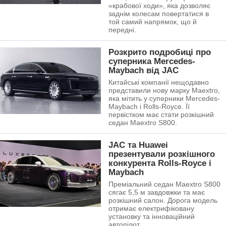
«крабової ходи», яка дозволяє
заднім колесам повертатися в
той самий напрямок, що й
передні.
Розкрито подробиці про
суперника Mercedes-
Maybach від JAC
Китайські компанії нещодавно
представили нову марку Maextro,
яка мітить у суперники Mercedes-
Maybach і Rolls-Royce. Її
первістком має стати розкішний
седан Maextro S800.
JAC та Huawei
презентували розкішного
конкурента Rolls-Royce і
Maybach
Преміальний седан Maextro S800
сягає 5,5 м завдовжки та має
розкішний салон. Дорога модель
отримає електрифіковану
установку та інноваційний
автопілот.