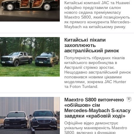
Китайські компанії JAC та Huawei
офіційно представили салон
нового седана преміумкласу
Maextro S800, який позиціонують
як прямого конкурента Mercedes-
Maybach на китайському ринку.
Китайські пікапи
захоплюють
австралійський ринок
Популярність гібридних пікапів
китайського виробництва в
Австралії стрімко зростає.
Нещодавно австралійський ринок
поповнився новими цікавими
моделями, зокрема JAC Hunter
та Foton Tunland.
Maextro S800 витончено
4
«обійшов» сім
Mercedes-Maybach S-класу
завдяки «крабовій ході»
Офіційне відео демонструє
унікальну маневреність Maextro
S800, включно з функцією