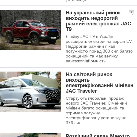
На український ринок
1
виходить недорогий
рамний електропікап JAC
T9
Лінійку JAC T9 в Україні
розширить електрична версія EV.
Недорогий рамний пікап
потужністю понад 300 сил багато
оснащений та має велику
вантажопідйомність.
На світовий ринок
виходить
електрифікований мінівен
JAC Traveler
Стартують глобальні продажі
нового JAC Traveler. Сімейний
мінівен багато оснащений та
отримав потужну
електрифіковану установку на
376 сил.
Розкішний седан Maextro