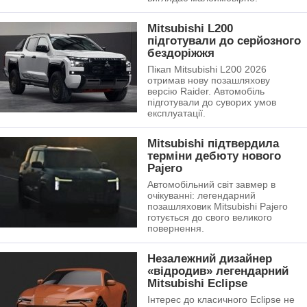
Mitsubishi L200
підготували до серйозного
бездоріжжя
Пікап Mitsubishi L200 2026
отримав нову позашляхову
версію Raider. Автомобіль
підготували до суворих умов
експлуатації.
Mitsubishi підтвердила
терміни дебюту нового
Pajero
Автомобільний світ завмер в
очікуванні: легендарний
позашляховик Mitsubishi Pajero
готується до свого великого
повернення.
Незалежний дизайнер
«відродив» легендарний
Mitsubishi Eclipse
Інтерес до класичного Eclipse не