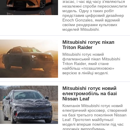
згасає, і час від часу з'являються
незалежні спроби переосмислити
модель. Одну з таких робіт
представив цифровий дизайнер
Enoch Gonzales, який відомий
своїми рендерами культових
моделей Mitsubishi.
Mitsubishi готує пікап
Triton Raider
Mitsubishi готує новий
флагманський пікап Mitsubishi
Triton Raider, який стане
найбільш «позашляховою»
версією в лінійці моделі.
Mitsubishi готує новий
електромобіль на базі
Nissan Leaf
Компанія Mitsubishi готує новий
електричний кросовер, створений
на базі третього покоління Nissan
Leaf. Прототип майбутньої
моделі вперше помітили під час
дорожніх випробувань.