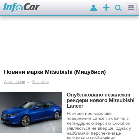
Вхід
Додати
оголошення
Новини марки Mitsubishi (Мицубиси)
→
Автоновини
Mitsubishi
Опубліковано незалежні
рендери нового Mitsubishi
Lancer
Розмови про можливе
повернення Lancer, включно з
легендарною версією Evolution,
зявляються не вперше, однак у
найближчій перспективі це
виглядає малоймовірно.