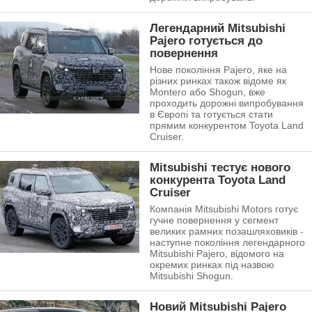
Легендарний Mitsubishi
Pajero готується до
повернення
Нове покоління Pajero, яке на
різних ринках також відоме як
Montero або Shogun, вже
проходить дорожні випробування
в Європі та готується стати
прямим конкурентом Toyota Land
Cruiser.
Mitsubishi тестує нового
конкурента Toyota Land
Cruiser
Компанія Mitsubishi Motors готує
гучне повернення у сегмент
великих рамних позашляховиків -
наступне покоління легендарного
Mitsubishi Pajero, відомого на
окремих ринках під назвою
Mitsubishi Shogun.
Новий Mitsubishi Pajero