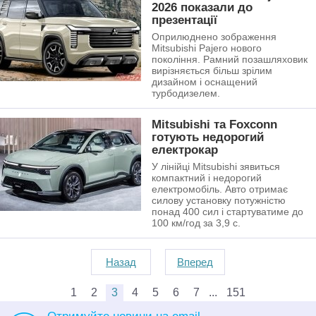
2026 показали до
презентації
Оприлюднено зображення
Mitsubishi Pajero нового
покоління. Рамний позашляховик
вирізняється більш зрілим
дизайном і оснащений
турбодизелем.
Mitsubishi та Foxconn
готують недорогий
електрокар
У лінійці Mitsubishi зявиться
компактний і недорогий
електромобіль. Авто отримає
силову установку потужністю
понад 400 сил і стартуватиме до
100 км/год за 3,9 с.
Назад
Вперед
1
2
3
4
5
6
7
151
Отримуйте новини на email