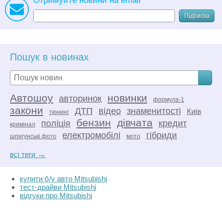
Підписка
Пошук в новинах
Автошоу
новинки
авторинок
формула-1
закони
ДТП
відео
знаменитості
Київ
тюнинг
бензин
дівчата
поліція
кредит
кримінал
електромобілі
гібриди
шпигунські фото
мото
→
всі теги
купити б/у авто Mitsubishi
тест-драйви Mitsubishi
відгуки про Mitsubishi