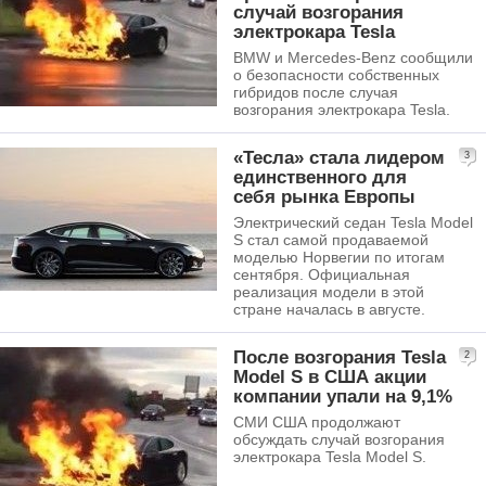
случай возгорания
электрокара Tesla
BMW и Mercedes-Benz сообщили
о безопасности собственных
гибридов после случая
возгорания электрокара Tesla.
«Тесла» стала лидером
3
единственного для
себя рынка Европы
Электрический седан Tesla Model
S стал самой продаваемой
моделью Норвегии по итогам
сентября. Официальная
реализация модели в этой
стране началась в августе.
После возгорания Tesla
2
Model S в США акции
компании упали на 9,1%
СМИ США продолжают
обсуждать случай возгорания
электрокара Tesla Model S.