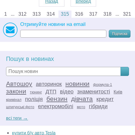
Назад
Вперед
1
312
313
314
315
316
317
318
321
Отримуйте новини на email
Підписка
Пошук в новинах
Автошоу
новинки
авторинок
формула-1
закони
ДТП
відео
знаменитості
Київ
тюнинг
бензин
дівчата
поліція
кредит
кримінал
електромобілі
гібриди
шпигунські фото
мото
→
всі теги
купити б/у авто Tesla