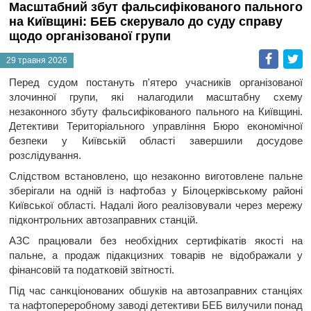
Масштабний збут фальсифікованого пального
на Київщині: БЕБ скерувало до суду справу
щодо організованої групи
Faceb
T
29 травня 2026
Перед судом постануть п'ятеро учасників організованої
злочинної групи, які налагодили масштабну схему
незаконного збуту фальсифікованого пального на Київщині.
Детективи Територіального управління Бюро економічної
безпеки у Київській області завершили досудове
розслідування.
Слідством встановлено, що незаконно виготовлене пальне
зберігали на одній із нафтобаз у Білоцерківському районі
Київської області. Надалі його реалізовували через мережу
підконтрольних автозаправних станцій.
АЗС працювали без необхідних сертифікатів якості на
пальне, а продаж підакцизних товарів не відображали у
фінансовій та податковій звітності.
Під час санкціонованих обшуків на автозаправних станціях
та нафтопереробному заводі детективи БЕБ вилучили понад