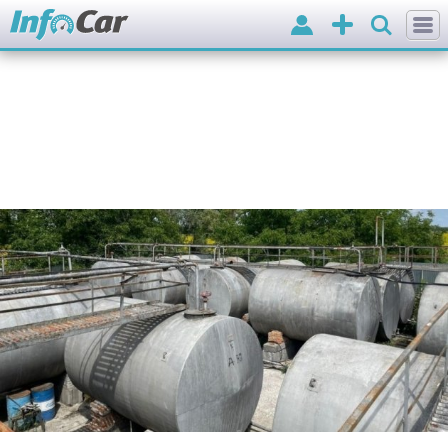
Вхід
Додати
оголошення