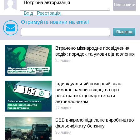
Потрібна авторизація
Відправити
Вхід
|
Реєстрація
Отримуйте новини на email
Підписка
Втрачено міжнародне посвідчення
водія: порядок та умови відновлення
25 липня
Індивідуальний номерний знак
вимагає заміни свідоцтва про
реєстрацію: що варто знати
автовласникам
27 липня
БЕБ викрило підпільне виробництво
фальсифікату бензину
30 липня