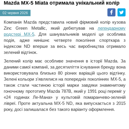
Mazda MX-5 Miata отримала унікальний колір
Faceb
T
02 червня 2026
Компанія Mazda представила новий фірмовий колір кузова
Zinc Green Metallic, який дебютував на
легендарному
родстері MX-5
. Для шанувальників моделі це особлива
подія, адже нинішнє четверте покоління спорткара з
індексом ND вперше за весь час виробництва отримало
зелений відтінок.
Зелений колір має особливе значення в історії Mazda. За
даними самої компанії, за десятиліття існування бренду вона
використовувала близько 80 різних варіацій цього відтінку.
Зелені кольори з'являлися на попередніх поколіннях MX-5, а
також стали частиною історії марки завдяки знаменитому
гоночному прототипу Mazda 787B, який у 1991 році переміг у
«24 годинах Ле-Мана» у культовій помаранчево-зеленій
лівреї. Проте актуальна MX-5 ND, яка випускається з 2015
року, досі залишалася без такого варіанту оформлення.