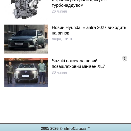
турбонаддувом
26 липня
Новий Hyundai Elantra 2027 виходить
на ринок
вчера, 19:10
1
Suzuki показала новий
позашляховий мінівен XL7
30 липня
2005-2026 © «InfoCar.ua»™