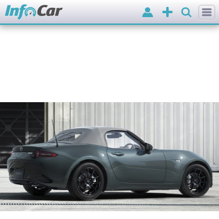
Вхід
Додати
оголошення