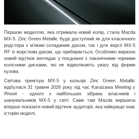
Першою моделлю, яка отримала новий колір, стала Mazda
MX-5. Zinc Green Metallic буде доступний як для класичного
родстера з м'яким складаним дахом, так і для версії MX-5
RF із жорстким дахом, що прибирається. Особливо виразно
новий відтінок виглядає у поєднанні з лаконічними чорними
колісними дисками, які не відволікають увагу від форми
кузова.
Світова прем'єра MX-5 у кольорі Zinc Green Metallic
відбулася 31 травня 2026 року під час Karuizawa Meeting у
Японії - одного з найбільших зібрань власників і
шанувальників MX-5 у світі. Саме там Mazda вирішила
вперше показати новий відтінок аудиторії, яка найкраще знає
історію моделі.