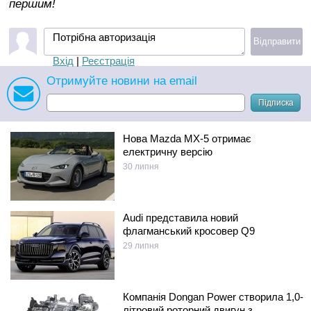
першим!
Потрібна авторизація
Відправити
Вхід
|
Реєстрація
Отримуйте новини на email
Підписка
Нова Mazda MX-5 отримає
електричну версію
30 липня
Audi представила новий
флагманський кросовер Q9
29 липня
Компанія Dongan Power створила 1,0-
літровий роторний двигун з