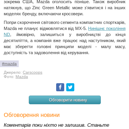
зокрема США, Mazda оголосить пізніше. Також виробник
натякнув, що Zinc Green Metallic може з'явитися і на інших
моделях бренду, включаючи кросовери.
Попри скорочення світового сегмента компактних спорткарів,
Mazda не планує відмовлятися від MX-5.
Нинішнє покоління
ND
, ймовірно, залишиться у виробництві до кінця
десятиліття, а компанія вже працює над наступником, який
має зберегти головні принципи моделі - малу масу,
доступність та задоволення від керування.
#mazda
Джерело:
Carscoops
Фото:
Mazda
Facebook
Twitter
Обговорити новину
Обговорення новини
Коментарів поки ніхто не залишив. Станьте