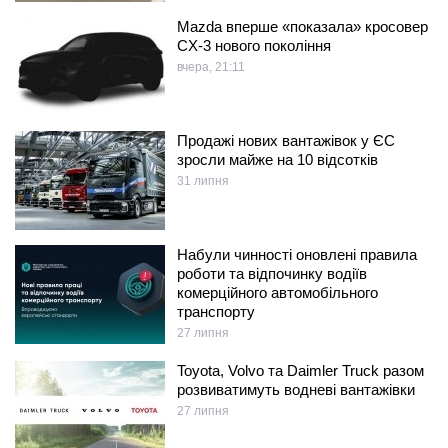
Mazda вперше «показала» кросовер
CX-3 нового покоління
вчера, 21:11
Продажі нових вантажівок у ЄС
зросли майже на 10 відсотків
31 липня
Набули чинності оновлені правила
роботи та відпочинку водіїв
комерційного автомобільного
транспорту
27 липня
Toyota, Volvo та Daimler Truck разом
розвиватимуть водневі вантажівки
27 липня