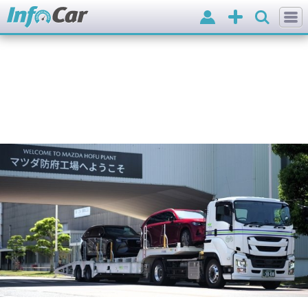
Вхід
Додати
оголошення