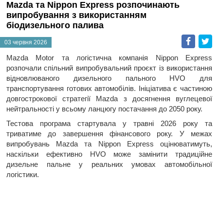
Mazda та Nippon Express розпочинають
випробування з використанням
біодизельного палива
Faceb
T
03 червня 2026
Mazda Motor та логістична компанія Nippon Express
розпочали спільний випробувальний проєкт із використання
відновлюваного дизельного пального HVO для
транспортування готових автомобілів. Ініціатива є частиною
довгострокової стратегії Mazda з досягнення вуглецевої
нейтральності у всьому ланцюгу постачання до 2050 року.
Тестова програма стартувала у травні 2026 року та
триватиме до завершення фінансового року. У межах
випробувань Mazda та Nippon Express оцінюватимуть,
наскільки ефективно HVO може замінити традиційне
дизельне пальне у реальних умовах автомобільної
логістики.