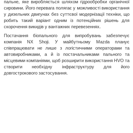
пальне, яке виробляється шляхом гідрообробки органічної
сировини. Його перевага полягає у можливості використання
у дизельних двигунах без суттєвої модернізації техніки, що
робить такий варіант одним із потенційних рішень для
скорочення викидів у вантажних перевезеннях.
Постачання біопального для випробувань забезпечує
компанія NX Shoji. У майбутньому Mazda планує
співпрацювати не лише з логістичними операторами та
автовиробниками, а й із постачальниками пального та
місцевими компаніями, щоб розширити використання HVO та
створити необхідну інфраструктуру для його
довгострокового застосування.