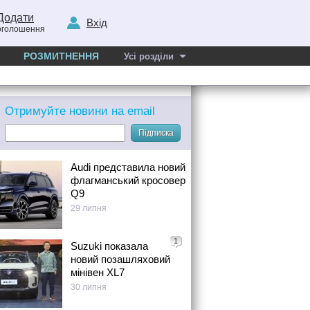
Додати
Вхід
оголошення
РОЗМИТНЕННЯ
Усі розділи
Отримуйте новини на email
Підписка
Audi представила новий
флагманський кросовер
Q9
29 липня
1
Suzuki показала
новий позашляховий
мінівен XL7
30 липня