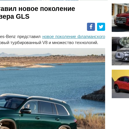
тавил новое поколение
вера GLS
Facebook
Twitter
des-Benz представил
новое поколение флагманского
новый турбированный V8 и множество технологий.