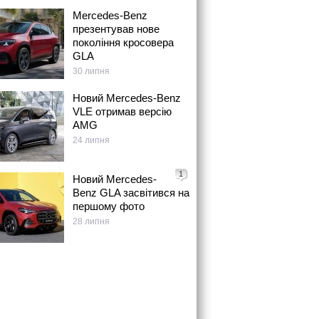
Mercedes-Benz
презентував нове
покоління кросовера
GLA
30 липня
Новий Mercedes-Benz
VLE отримав версію
AMG
24 липня
1
Новий Mercedes-
Benz GLA засвітився на
першому фото
28 липня