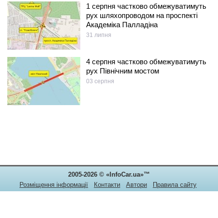
1 серпня частково обмежуватимуть
рух шляхопроводом на проспекті
Академіка Палладіна
31 липня
4 серпня частково обмежуватимуть
рух Північним мостом
03 серпня
2005-2026 © «InfoCar.ua»™
Розміщення інформації
Контакти
Автори
Правила сайту
Конфіденційність