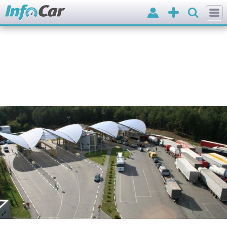
Вхід
Додати
оголошення