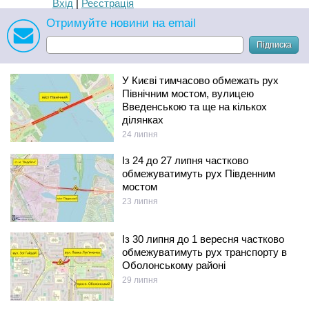
Вхід
|
Реєстрація
Отримуйте новини на email
Підписка
У Києві тимчасово обмежать рух
Північним мостом, вулицею
Введенською та ще на кількох
ділянках
24 липня
Із 24 до 27 липня частково
обмежуватимуть рух Південним
мостом
23 липня
Із 30 липня до 1 вересня частково
обмежуватимуть рух транспорту в
Оболонському районі
29 липня