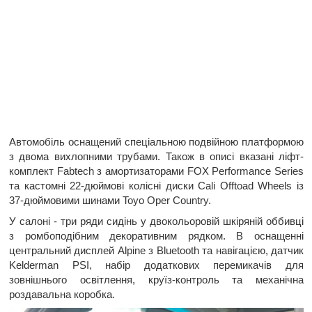
Автомобіль оснащений спеціальною подвійною платформою
з двома вихлопними трубами. Також в описі вказані ліфт-
комплект Fabtech з амортизаторами FOX Performance Series
та кастомні 22-дюймові колісні диски Cali Offtoad Wheels із
37-дюймовими шинами Toyo Oper Country.
У салоні - три ряди сидінь у двокольоровій шкіряній оббивці
з ромбоподібним декоративним рядком. В оснащенні
центральний дисплей Alpine з Bluetooth та навігацією, датчик
Kelderman PSI, набір додаткових перемикачів для
зовнішнього освітлення, круїз-контроль та механічна
роздавальна коробка.