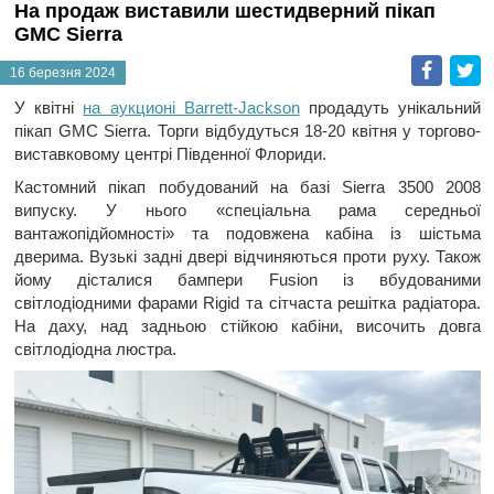
На продаж виставили шестидверний пікап
GMC Sierra
Faceb
T
16 березня 2024
У квітні
на аукционі Barrett-Jackson
продадуть унікальний
пікап GMC Sierra. Торги відбудуться 18-20 квітня у торгово-
виставковому центрі Південної Флориди.
Кастомний пікап побудований на базі Sierra 3500 2008
випуску. У нього «спеціальна рама середньої
вантажопідйомності» та подовжена кабіна із шістьма
дверима. Вузькі задні двері відчиняються проти руху. Також
йому дісталися бампери Fusion із вбудованими
світлодіодними фарами Rigid та сітчаста решітка радіатора.
На даху, над задньою стійкою кабіни, височить довга
світлодіодна люстра.