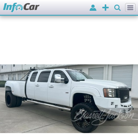
Вхід
Додати
оголошення