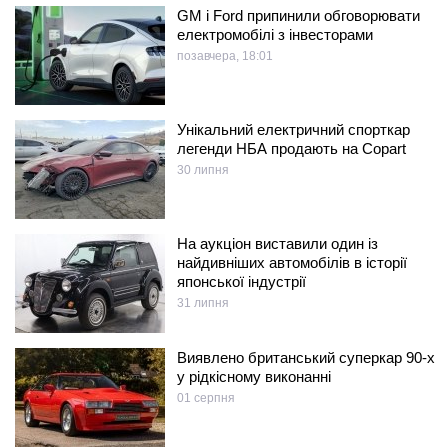
GM і Ford припинили обговорювати
електромобілі з інвесторами
позавчера, 18:01
Унікальний електричний спорткар
легенди НБА продають на Copart
30 липня
На аукціон виставили один із
найдивніших автомобілів в історії
японської індустрії
31 липня
Виявлено британський суперкар 90-х
у рідкісному виконанні
01 серпня