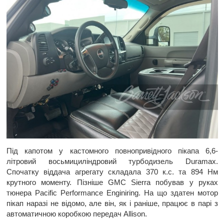
Під капотом у кастомного повнопривідного пікапа 6,6-
літровий восьмициліндровий турбодизель Duramax.
Спочатку віддача агрегату складала 370 к.с. та 894 Нм
крутного моменту. Пізніше GMC Sierra побував у руках
тюнера Pacific Performance Enginiring. На що здатен мотор
пікап наразі не відомо, але він, як і раніше, працює в парі з
автоматичною коробкою передач Allison.