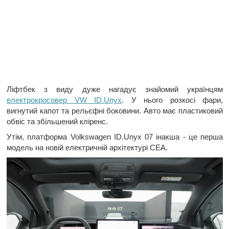
Ліфтбек з виду дуже нагадує знайомий українцям
електрокросовер VW ID.Unyx
. У нього розкосі фари,
вигнутий капот та рельєфні боковини. Авто має пластиковий
обвіс та збільшений кліренс.
Утім, платформа Volkswagen ID.Unyx 07 інакша - це перша
модель на новій електричній архітектурі СЕА.