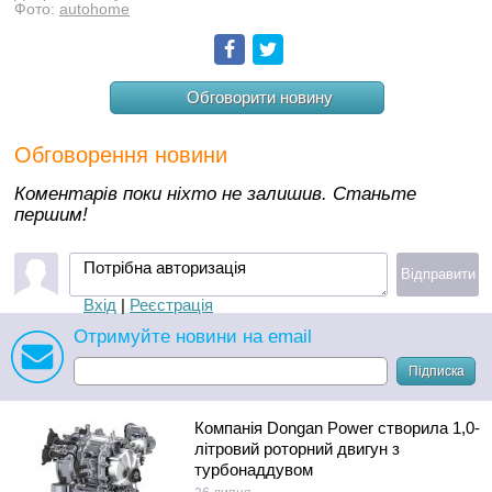
Фото:
autohome
Facebook
Twitter
Обговорити новину
Обговорення новини
Коментарів поки ніхто не залишив. Станьте
першим!
Потрібна авторизація
Відправити
Вхід
|
Реєстрація
Отримуйте новини на email
Підписка
Компанія Dongan Power створила 1,0-
літровий роторний двигун з
турбонаддувом