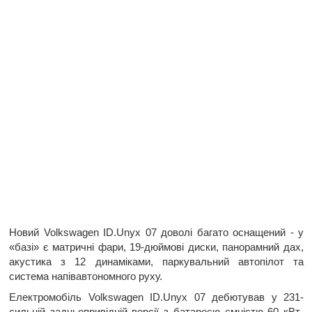
Новий Volkswagen ID.Unyx 07 доволі багато оснащений - у
«базі» є матричні фари, 19-дюймові диски, панорамний дах,
акустика з 12 динаміками, паркувальний автопілот та
система напівавтономного руху.
Електромобіль Volkswagen ID.Unyx 07 дебютував у 231-
сильній задньопривідній версії з батареєю ємністю 60 кВт-