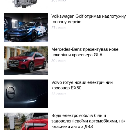
26 липня
Volkswagen Golf отримав надпотужну
гоночну версію
27 липня
Mercedes-Benz презентував нове
покоління кросовера GLA
30 липня
Volvo готує новий електричний
кросовер EX50
23 липня
Водії електромобілів більш
задоволені своїми автомобілями, ніж
власники авто з ДВЗ