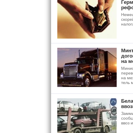
Герм
рефо
Немец
скоре
налог
Минт
дого
на м
Минис
перев
на ме
тель 
Бела
вво
Замми
сообщ
ввоз 