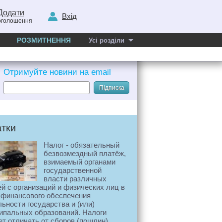
Додати
Вхід
оголошення
РОЗМИТНЕННЯ
Усі розділи
Отримуйте новини на email
Підписка
тки
Налог - обязательный
безвозмездный платёж,
взимаемый органами
государственной
власти различных
й с организаций и физических лиц в
 финансового обеспечения
ьности государства и (или)
ипальных образований. Налоги
т отличать от сборов (пошлин),