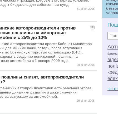
м числом у граждан, которые в кустарных условиях
взима
водят биодизель для собственных нужд
безво
31 січня 2008
услов
плате
Взима
Пош
инские автопроизводители против
1
налог
ения пошлины на импортные
Совок
мобили с 25% до 10%
также
устан
нские автопроизводители просят Кабинет министров
Авт
взима
ны для минимизации потерь, после вступления
систем
ны во Всемирную торговую организацию (ВТО),
форму
сировать введение пониженной пошлины на
Сбор 
віде
тные автомобили с 1 января 2009 года.
органи
29 січня 2008
полі
которо
совер
кред
сборо
 пошлины снизят, автопроизводители
елек
орган
т?
иными
краинских автопроизводителей есть реальная угроза
всі т
должн
шения динамики развития и даже снижения
значи
ества выпускаемых автомобилей.
предо
25 січня 2008
выдач
Пошли
уполн