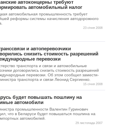
орган
анские автоконцерны требуют
опред
рмировать автомобильный налог
преду
кая автомобильная промышленность требует
госуда
йшей реформы системы начисления автодорожного
частн
а.
сборы
23 січня 2008
через 
взима
ранссвязи и автоперевозчики
ворились снизить стоимость разрешений
еждународные перевозки
терство транспорта и связи и автомобильные
озчики договорились снизить стоимость разрешений
ждународные перевозки. Об этом сообщил замести-
министра транспорта и связи Леонид Сергиенко.
15 січня 2008
русь будет повышать пошлину на
зимые автомобили
нистра промышленности Валентин Гуринович
ил, что в Беларуси будет повышаться пошлина на
импортных автомобилей.
29 листопада 2007