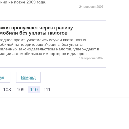
нии не позже 2009 года.
24 вересня 2007
жня пропускает через границу
мобили без уплаты налогов
леднее время участились случаи ввоза новых
обилей на территорию Украины без уплаты
овленных законодательством налогов, утверждают в
иации автомобильных импортеров и дилеров.
10 вересня 2007
ад
Вперед
108
109
110
111