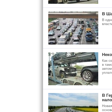
В Ша
В одн
власт
Неко
Как с
в там
автом
уплат
В Ге
нало
Новая
основ