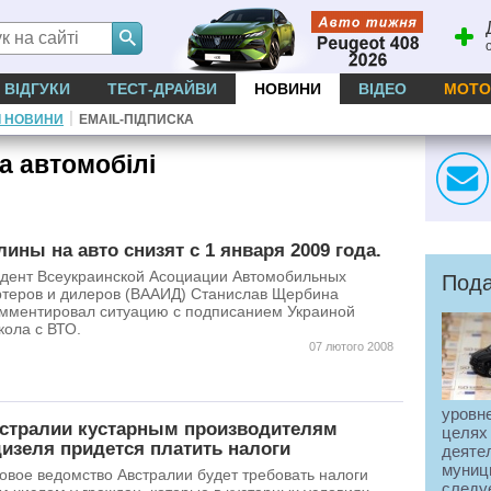
ВІДГУКИ
ТЕСТ-ДРАЙВИ
НОВИНИ
ВІДЕО
МОТО
|
І НОВИНИ
EMAIL-ПІДПИСКА
а автомобілі
ины на авто снизят с 1 января 2009 года.
дент Всеукраинской Асоциации Автомобильных
Пода
теров и дилеров (ВААИД) Станислав Щербина
мментировал ситуацию с подписанием Украиной
кола с ВТО.
07 лютого 2008
уровне
стралии кустарным производителям
целях
изеля придется платить налоги
деятел
муниц
овое ведомство Австралии будет требовать налоги
следуе