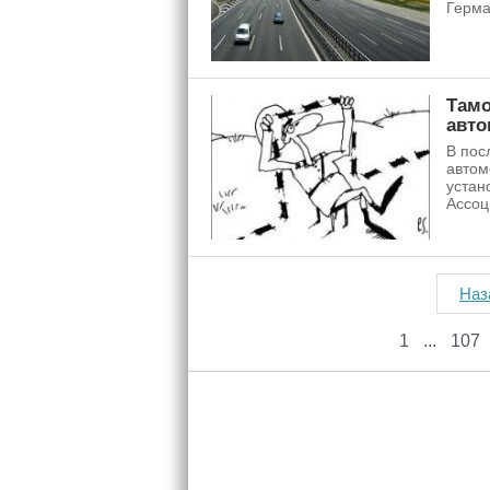
Герма
Тамо
авто
В пос
автом
устан
Ассоц
Наз
1
107