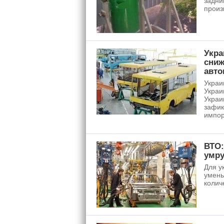
задни
произ
Укра
сниж
авто
Украи
Украи
Украи
зафик
импор
ВТО:
умру
Для у
умень
колич