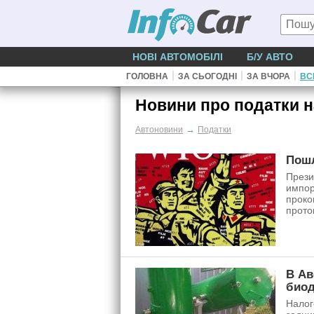
НОВІ АВТОМОБІЛІ
Б/У АВТО
|
|
|
ГОЛОВНА
ЗА СЬОГОДНІ
ЗА ВЧОРА
ВС
Новини про податки н
→
Автоновини
Податки
Пошл
Прези
импор
проко
прото
В Ав
биод
Налог