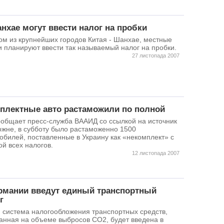
нхае могут ввести налог на пробки
ом из крупнейших городов Китая - Шанхае, местные
и планируют ввести так называемый налог на пробки.
27 листопада 2007
плектные авто растаможили по полной
ообщает пресс-служба ВААИД со ссылкой на источник
ожне, в субботу было растаможенно 1500
обилей, поставленные в Украину как «некомплект» с
ой всех налогов.
12 листопада 2007
рмании введут единый транспортный
г
 система налогообложения транспортных средств,
анная на объеме выбросов СО2, будет введена в