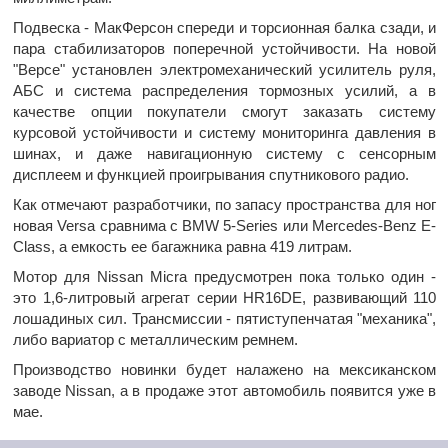
Подвеска - МакФерсон спереди и торсионная балка сзади, и
пара стабилизаторов поперечной устойчивости. На новой
"Версе" установлен электромеханический усилитель руля,
АБС и система распределения тормозных усилий, а в
качестве опции покупатели смогут заказать систему
курсовой устойчивости и систему мониторинга давления в
шинах, и даже навигационную систему с сенсорным
дисплеем и функцией проигрывания спутникового радио.
Как отмечают разработчики, по запасу пространства для ног
новая Versa сравнима с BMW 5-Series или Mercedes-Benz E-
Class, а емкость ее багажника равна 419 литрам.
Мотор для Nissan Micra предусмотрен пока только один -
это 1,6-литровый агрегат серии HR16DE, развивающий 110
лошадиных сил. Трансмиссии - пятиступенчатая "механика",
либо вариатор с металлическим ремнем.
Производство новинки будет налажено на мексиканском
заводе Nissan, а в продаже этот автомобиль появится уже в
мае.