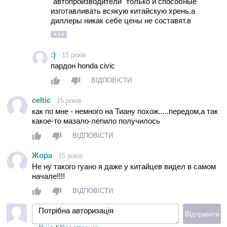
"автопроизводители" только и способные
изготавливать всякую китайскую хрень,а
диллеры никак себе цены не составят.в
америке база toyto civic стоит 15 000 $ как вам
такой пердиманокль
:)
15 років
пардон honda civic
ВІДПОВІСТИ
celtic
15 років
как по мне - немного на Тиану похож.....передом,а так
какое-то мазало-лепило получилось
ВІДПОВІСТИ
Жора
15 років
Не ну такого гуано я даже у китайцев видел в самом
начале!!!!
ВІДПОВІСТИ
Потрібна авторизація
Відправити