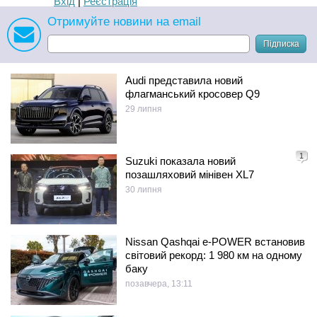
Вхід
|
Реєстрація
Отримуйте новини на email
Підписка
Audi представила новий
флагманський кросовер Q9
29 липня
1
Suzuki показала новий
позашляховий мінівен XL7
30 липня
Nissan Qashqai e-POWER встановив
світовий рекорд: 1 980 км на одному
баку
позавчера, 13:11