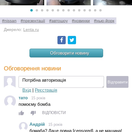
#nissan
#презентації
#автошоу
#новинки
#нью-йорк
Джерело:
Lenta.ru
Facebook
Twitter
Обговорити новину
Обговорення новини
Потрібна авторизація
Відправити
Вхід
|
Реєстрація
тато
15 років
помоєму бомба
ВІДПОВІСТИ
Андрій
15 років
бомаба? Даце повна [censored], а не машина!