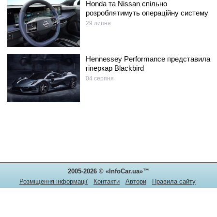
Honda та Nissan спільно
розроблятимуть операційну систему
29 липня
Hennessey Performance представила
гіперкар Blackbird
04 серпня
2005-2026 © «InfoCar.ua»™
Розміщення інформації
Контакти
Автори
Правила сайту
Конфіденційність