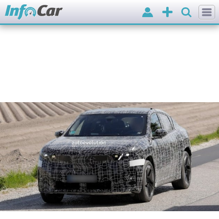
Вхід
Додати
оголошення