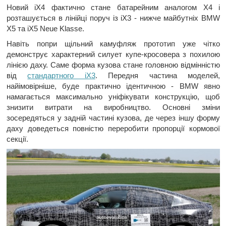
Новий iX4 фактично стане батарейним аналогом X4 і
розташується в лінійці поруч із iX3 - нижче майбутніх BMW
X5 та iX5 Neue Klasse.
Навіть попри щільний камуфляж прототип уже чітко
демонструє характерний силует купе-кросовера з похилою
лінією даху. Саме форма кузова стане головною відмінністю
від
стандартного iX3
. Передня частина моделей,
найімовірніше, буде практично ідентичною - BMW явно
намагається максимально уніфікувати конструкцію, щоб
знизити витрати на виробництво. Основні зміни
зосередяться у задній частині кузова, де через іншу форму
даху доведеться повністю переробити пропорції кормової
секції.