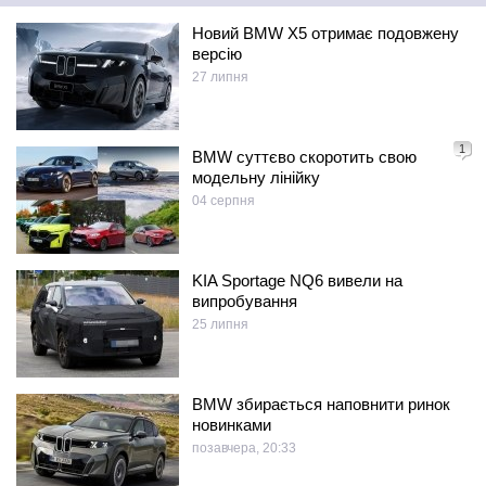
Новий BMW X5 отримає подовжену
версію
27 липня
1
BMW суттєво скоротить свою
модельну лінійку
04 серпня
KIA Sportage NQ6 вивели на
випробування
25 липня
BMW збирається наповнити ринок
новинками
позавчера, 20:33