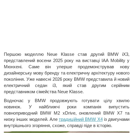
Першою моделлю Neue Klasse став другий BMW iX3,
представлений восени 2025 року на виставці IAA Mobility у
Мюнхені. Саме він уперше продемонстрував нову
дизайнерську мову бренду та електричну архітектуру нового
покоління. Уже навесні 2026 року BMW представила й новий
електричний седан i3, який став другим серійним
представником сімейства Neue Klasse.
Водночас у BMW продовжують готувати цілу хвилю
новинок. У найближчі роки компанія випустить
повноприводний BMW M2 xDrive, оновлений BMW X7 та
низку інших моделей. Але
традиційний BMW X4
із двигунами
внутрішнього згоряння, схоже, справді піде в історію.