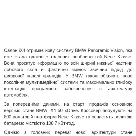
Салон iX4 отримає нову систему BMW Panoramic Vision, яка
вже стала однією з головних особливостей Neue Klasse.
Вона проєктує інформацію по всій ширині нижньої частини
лобового скла й фактично змінює звичний підхід до
цифрової панелі приладів. У BMW також обіцяють нове
покоління мультимедійної системи та максимально глибоку
інтеграцію програмного забезпечення в архітектуру
автомобіля.
За попередніми даними, на старті продажів основною
версією стане BMW iX4 50 xDrive. Кросовер побудують на
800-вольтовій платформі Neue Klasse та оснастять великою
батареєю місткістю 108,7 кВт-год.
Однією з головних переваг нової архітектури стане