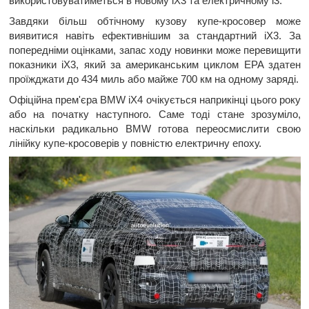
використовуватиметься в новому iX3 та електричному i3.
Завдяки більш обтічному кузову купе-кросовер може
виявитися навіть ефективнішим за стандартний iX3. За
попередніми оцінками, запас ходу новинки може перевищити
показники iX3, який за американським циклом EPA здатен
проїжджати до 434 миль або майже 700 км на одному заряді.
Офіційна прем'єра BMW iX4 очікується наприкінці цього року
або на початку наступного. Саме тоді стане зрозуміло,
наскільки радикально BMW готова переосмислити свою
лінійку купе-кросоверів у повністю електричну епоху.