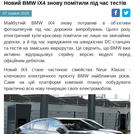
Новий BMW iX4 знову помітили під час тестів
Faceb
T
07 травня 2026
Майбутній BMW iX4 знову потрапив в об'єктиви
фотошпигунів під час дорожніх випробувань. Цього разу
електричний купе-кросовер помітили не лише на звичайних
дорогах, а й під час заряджання на швидкісних DC-станціях
та тестів на заміських маршрутах. Це свідчить, що BMW вже
активно відпрацьовує серійну версію моделі перед
офіційним дебютом.
Новий iX4 стане частиною сімейства Neue Klasse -
ключового електричного проєкту BMW найближчих років.
Саме на цій платформі компанія планує побудувати
практично всю нову генерацію своїх електромобілів.