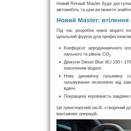
Новий Renault Master буде доступни
автомобіль та ціни ви можете знайти
Новий Master: втілення
Під час розробки нової моделі ко
ідеальний фургон для професіоналів
Коефіцієнт аеродинамічного о
пального та рівень CO
2
Двигуни Diesel Blue dCi 150 і 1
поколінням моделі
Нову динамічну гальмівну си
гальмування незалежно від зав
вдвічі
Покращену керованість завдяки с
Це транспортний засіб, створений дл
вантажних операцій.