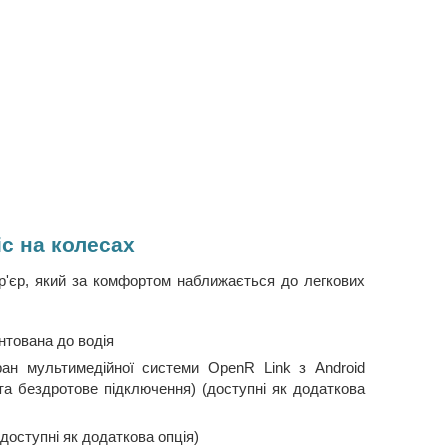
іс на колесах
ер'єр, який за комфортом наближається до легкових
нтована до водія
ран мультимедійної системи OpenR Link з Android
 та бездротове підключення) (доступні як додаткова
оступні як додаткова опція)