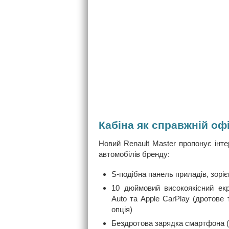
Кабіна як справжній оф
Новий Renault Master пропонує інт
автомобілів бренду:
S-подібна панель приладів, зоріє
10 дюймовий високоякісний ек
Auto та Apple CarPlay (дротове
опція)
Бездротова зарядка смартфона (д