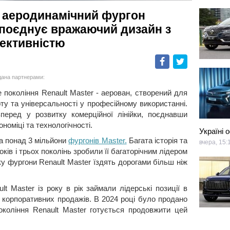
: аеродинамічний фургон
 поєднує вражаючий дизайн з
ективністю
Facebook
Twitter
дана партнерами:
е покоління Renault Master - аерован, створений для
у та універсальності у професійному використанні.
еред у розвитку комерційної лінійки, поєднавши
ономіці та технологічності.
Україні 
ла понад 3 мільйони
фургонів Master.
Багата історія та
вчера, 15:
оків і трьох поколінь зробили її багаторічним лідером
оку фургони Renault Master їздять дорогами більш ніж
lt Master із року в рік займали лідерські позиції в
а корпоративних продажів. В 2024 році було продано
окоління Renault Master готується продовжити цей