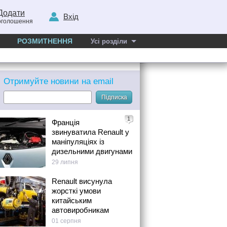
Додати
Вхід
оголошення
РОЗМИТНЕННЯ
Усі розділи
Отримуйте новини на email
Підписка
1
Франція
звинуватила Renault у
маніпуляціях із
дизельними двигунами
29 липня
Renault висунула
жорсткі умови
китайським
автовиробникам
01 серпня