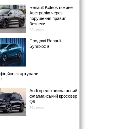
Renault Koleos покине
Австралію через
порушення правил
безпеки
23 липня
Продажі Renault
Symbioz в
офіційно стартували
16
Audi представила новий
флагманський кросовер
Q9
29 липня