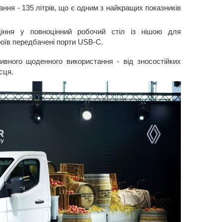
ння - 135 літрів, що є одним з найкращих показників
діння у повноцінний робочий стіл із нішою для
роїв передбачені порти USB-C.
ивного щоденного використання - від зносостійких
сця.