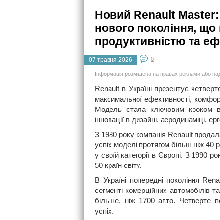
Новий Renault Master
нового покоління, що
продуктивністю та еф
0
07 травня 2026
Інформація розміщена на правах реклами або на
Renault в Україні презентує четверт
максимальної ефективності, комфорт
Модель стала ключовим кроком вп
інновації в дизайні, аеродинаміці, ерг
З 1980 року компанія Renault прода
успіх моделі протягом більш ніж 40 р
у своїй категорії в Європі. З 1990 р
50 країн світу.
В Україні попередні покоління Renau
сегменті комерційних автомобілів т
більше, ніж 1700 авто. Четверте п
успіх.