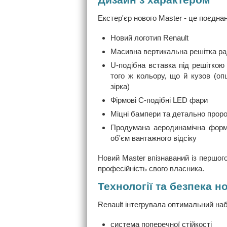
Екстер'єр нового Master - це поєднан
Новий логотип Renault
Масивна вертикальна решітка ра
U-подібна вставка під решіткою
того ж кольору, що й кузов (опц
зірка)
Фірмові С-подібні LED фари
Міцні бампери та детально проро
Продумана аеродинамічна форм
об'єм вантажного відсіку
Новий Master впізнаваний із першог
професійність свого власника.
Технології та безпека н
Renault інтегрувала оптимальний наб
cистема поперечної стійкості