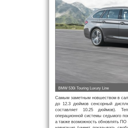
BMW 530i Touring Luxury Line
Самым заметным новшеством в сало
до 12.3 дюймов сенсорный диспле
составляет 10.25 дюймов). Те
операционной системы седьмого пок
а также возможность обновлять ПО 
навигация (умеет показывать своб