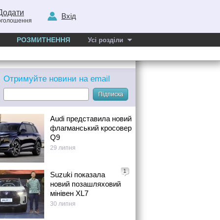
Додати
Вхід
оголошення
РОЗМИТНЕННЯ
Усі розділи
Отримуйте новини на email
Підписка
Audi представила новий
флагманський кросовер
Q9
29 липня
1
Suzuki показала
новий позашляховий
мінівен XL7
30 липня