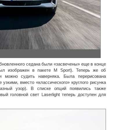
новленного седана были «засвечены» еще в конце
был изображен в пакете M Sport). Теперь же об
и можно судить наверняка. Была перерисована
 узкими, вместо «классического» круглого рисунка
азный узор). В списке опций появились также
ый головной свет Laserlight теперь доступен для