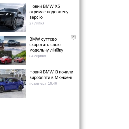
Новий BMW X5
отримає подовжену
версію
27 липня
2
BMW суттєво
скоротить свою
модельну лінійку
04 серпня
Новий BMW i3 почали
виробляти в Мюнхені
позавчера, 19:46