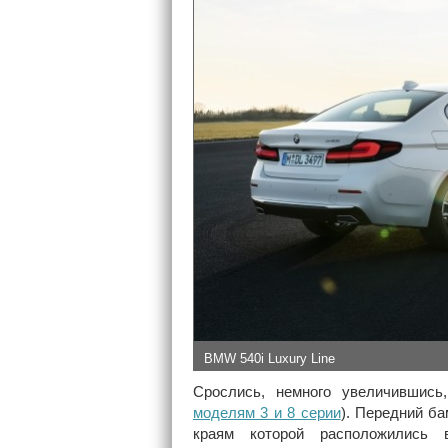
BMW 540i Luxury Line
Срослись, немного увеличившись
моделям 3 и 8 серии
). Передний ба
краям которой расположились в