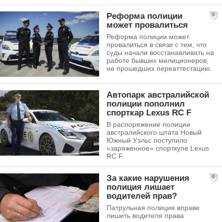
Реформа полиции
6
может провалиться
Реформа полиции может
провалиться в связи с тем, что
суды начали восстанавливать на
работе бывших милиционеров,
не прошедших переаттестацию.
Автопарк австралийской
полиции пополнил
спорткар Lexus RC F
В распоряжение полиции
австралийского штата Новый
Южный Уэльс поступило
«заряженное» спорткупе Lexus
RC F.
За какие нарушения
6
полиция лишает
водителей прав?
Патрульная полиция вправе
лишить водителя права