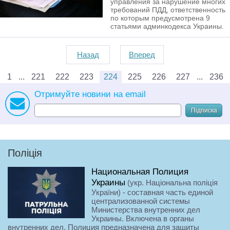
управления за нарушение многих
требований ПДД, ответственность
по которым предусмотрена 9
статьями админкодекса Украины.
Назад
Вперед
1
221
222
223
224
225
226
227
236
Отримуйте новини на email
Підписка
Поліція
Национальная Полиция
Украины
(укр. Національна поліція
України) - составная часть единой
централизованной системы
Министерства внутренних дел
Украины. Включена в органы
внутренних дел. Полиция предназначена для защиты