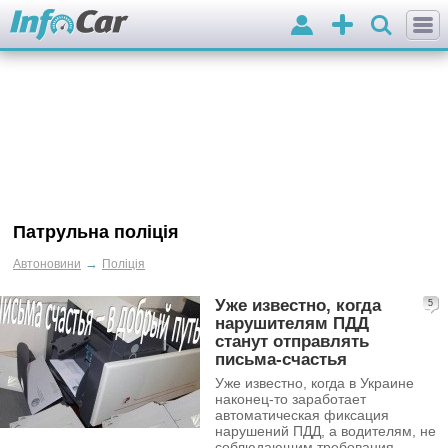
Вхід
Додати
оголошення
Патрульна поліція
→
Автоновини
Поліція
Уже известно, когда
5
нарушителям ПДД
станут отправлять
письма-счастья
Уже известно, когда в Украине
наконец-то заработает
автоматическая фиксация
нарушений ПДД, а водителям, не
соблюдающим требования