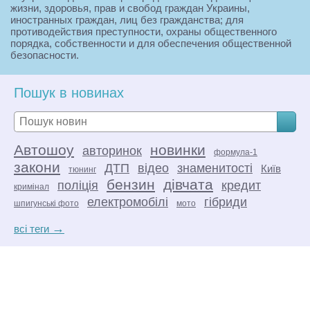
жизни, здоровья, прав и свобод граждан Украины,
иностранных граждан, лиц без гражданства; для
противодействия преступности, охраны общественного
порядка, собственности и для обеспечения общественной
безопасности.
В пределах своей компетенции руководство
деятельностью полиции осуществляют Президент
Пошук в новинах
Украины непосредственно или через Министра внутренних
дел, руководители территориальных органов
Министерства внутренних дел и руководители
подразделений полиции.
Автошоу
новинки
авторинок
формула-1
закони
ДТП
відео
знаменитості
Київ
тюнинг
бензин
дівчата
поліція
кредит
кримінал
електромобілі
гібриди
шпигунські фото
мото
→
всі теги