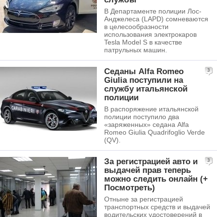
В Департаменте полиции Лос-
Анджелеса (LAPD) сомневаются
в целесообразности
использования электрокаров
Tesla Model S в качестве
патрульных машин.
Седаны Alfa Romeo
3
Giulia поступили на
службу итальянской
полиции
В распоряжение итальянской
полиции поступило два
«заряженных» седана Alfa
Romeo Giulia Quadrifoglio Verde
(QV).
За регистрацией авто и
3
выдачей прав теперь
можно следить онлайн (+
Посмотреть)
Отныне за регистрацией
транспортных средств и выдачей
водительских удостоверений в