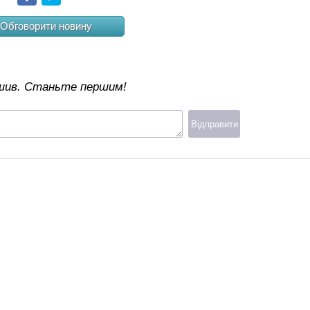
Обговорити новину
ишив. Станьте першим!
Відправити
я інформації
Популярні марки:
Новинки в каталозі
Автори
Hyundai
Peugeot
Skoda
Xiaomi SU7
айту
Nissan
Mercedes
KIA
Xiaomi SU7 Ultra
йність
Renault
Toyota
Ford
Renault Boreal