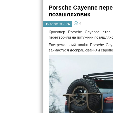
Porsche Cayenne пер
позашляховик
0
19 березня 2026
Кросовер Porsche Cayenne став 
перетворили на потужний позашляхо
Екстремальний тюнінг Porsche Cay
займається доопрацюванням європе