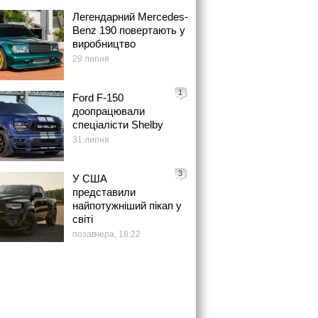
Легендарний Mercedes-
Benz 190 повертають у
виробництво
29 липня
1
Ford F-150
доопрацювали
спеціалісти Shelby
31 липня
3
У США
представили
найпотужніший пікап у
світі
позавчера, 18:22