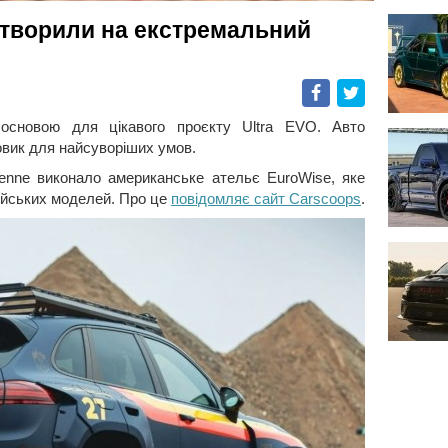
етворили на екстремальний
Facebook
Twitter
основою для цікавого проєкту Ultra EVO. Авто
вик для найсуворіших умов.
enne виконало американське ательє EuroWise, яке
йських моделей. Про це
повідомляє сайт Carscoops
.