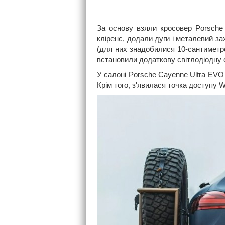
За основу взяли кросовер Porsche
кліренс, додали дуги і металевий з
(для них знадобилися 10-сантиметро
встановили додаткову світлодіодну о
У салоні Porsche Cayenne Ultra EVO
Крім того, з'явилася точка доступу Wi