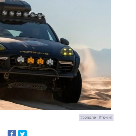
#porsche
#тюнінг
Facebook
Twitter