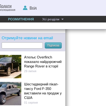
Додати
Вхід
оголошення
РОЗМИТНЕННЯ
Усі розділи
Отримуйте новини на email
Підписка
Ательє Overfinch
показало найдорожчий
Range Rover в історії
29 липня
Шестидверний пікап-
таксу Ford F-350
виставили на продаж у
США
01 серпня