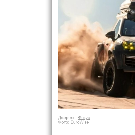
Джерело:
Фокус
Фото: EuroWise