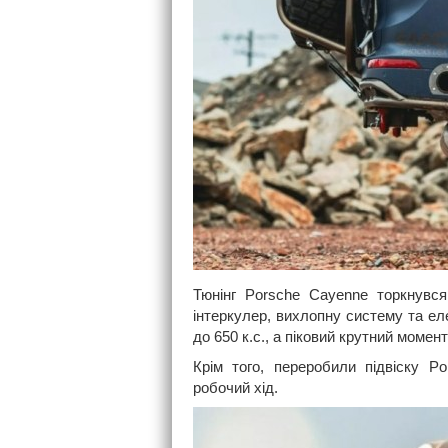
Тюнінг Porsche Cayenne торкнувся 
інтеркулер, вихлопну систему та ел
до 650 к.с., а піковий крутний момен
Крім того, переробили підвіску P
робочий хід.