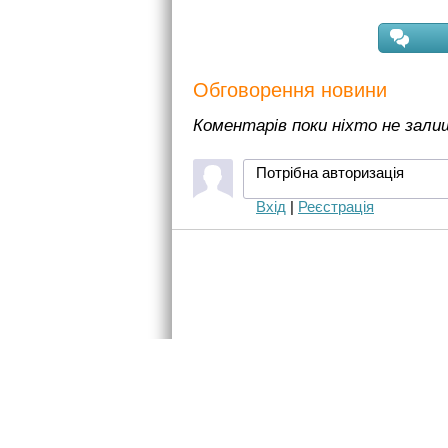
Обговорення новини
Коментарів поки ніхто не зал
Потрібна авторизація
Вхід
|
Реєстрація
Розміщенн
2005-2026 © «InfoCar.ua»™
Контакти
Правила с
Конфіденці