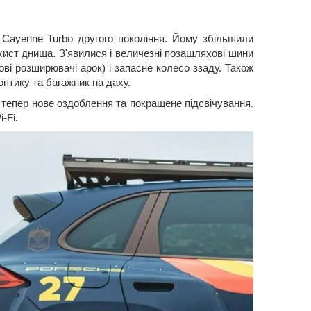
 Cayenne Turbo другого покоління. Йому збільшили
ахист днища. З'явилися і величезні позашляхові шини
ві розширювачі арок) і запасне колесо ззаду. Також
птику та багажник на даху.
 тепер нове оздоблення та покращене підсвічування.
-Fi.