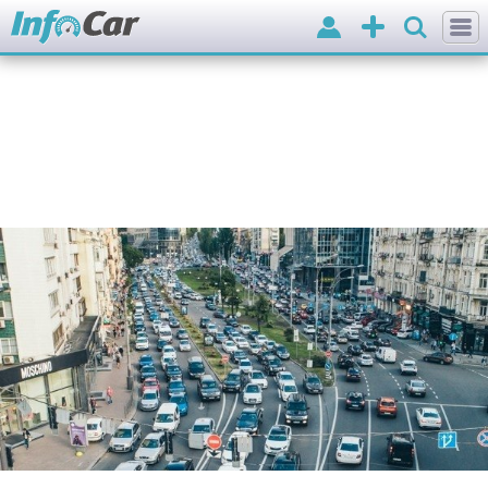
Вхід
Додати
оголошення