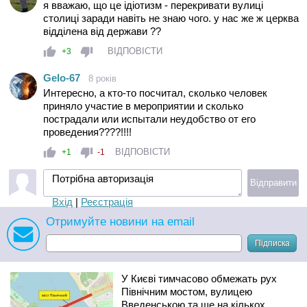
я вважаю, що це ідіотизм - перекривати вулиці
столиці заради навіть не знаю чого. у нас же ж церква
відділена від держави ??
ВІДПОВІСТИ
+3
Gelo-67
8 років
Интересно, а кто-то посчитал, сколько человек
приняло участие в мероприятии и сколько
пострадали или испытали неудобство от его
проведения????!!!!
ВІДПОВІСТИ
+1
-1
Потрібна авторизація
Відправити
Вхід
|
Реєстрація
Отримуйте новини на email
Підписка
У Києві тимчасово обмежать рух
Північним мостом, вулицею
Введенською та ще на кількох