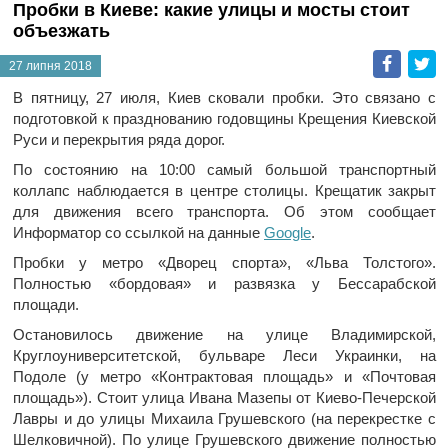
Пробки в Киеве: какие улицы и мосты стоит
объезжать
Faceb
T
27 липня 2018
В пятницу, 27 июля, Киев сковали пробки. Это связано с
подготовкой к празднованию годовщины Крещения Киевской
Руси и перекрытия ряда дорог.
По состоянию на 10:00 самый большой транспортный
коллапс наблюдается в центре столицы. Крещатик закрыт
для движения всего транспорта. Об этом сообщает
Информатор со ссылкой на данные
Google
.
Пробки у метро «Дворец спорта», «Льва Толстого».
Полностью «бордовая» и развязка у Бессарабской
площади.
Остановилось движение на улице Владимирской,
Круглоуниверситетской, бульваре Леси Украинки, на
Подоле (у метро «Контрактовая площадь» и «Почтовая
площадь»). Стоит улица Ивана Мазепы от Киево-Печерской
Лавры и до улицы Михаила Грушевского (на перекрестке с
Шелковичной). По улице Грушевского движение полностью