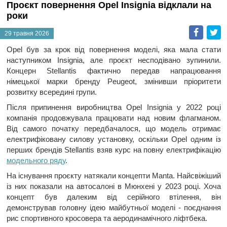
Проєкт повернення Opel Insignia відклали на
роки
Faceb
T
29 травня 2026
Opel був за крок від повернення моделі, яка мала стати
наступником Insignia, але проєкт несподівано зупинили.
Концерн Stellantis фактично передав напрацювання
німецької марки бренду Peugeot, змінивши пріоритети
розвитку всередині групи.
Після припинення виробництва Opel Insignia у 2022 році
компанія продовжувала працювати над новим флагманом.
Від самого початку передбачалося, що модель отримає
електрифіковану силову установку, оскільки Opel одним із
перших брендів Stellantis взяв курс на повну електрифікацію
модельного ряду
.
На існування проєкту натякали концепти Manta. Найсвіжіший
із них показали на автосалоні в Мюнхені у 2023 році. Хоча
концепт був далеким від серійного втілення, він
демонстрував головну ідею майбутньої моделі - поєднання
рис спортивного кросовера та аеродинамічного ліфтбека.