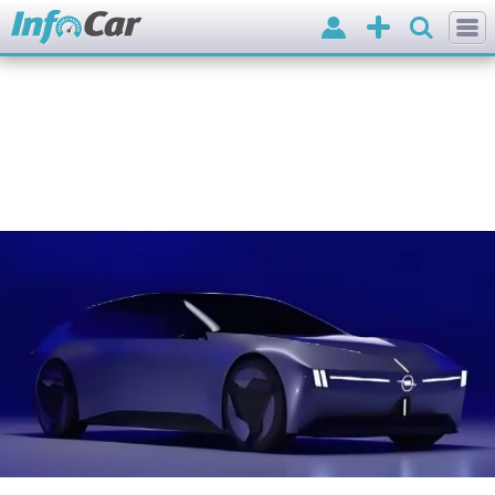
Вхід
Додати
оголошення