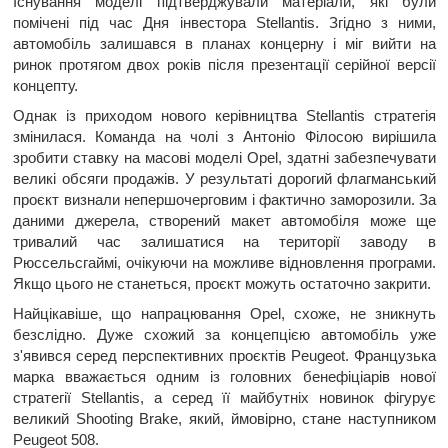
Існування моделі підтверджували матеріали, які були
помічені під час Дня інвестора Stellantis. Згідно з ними,
автомобіль залишався в планах концерну і міг вийти на
ринок протягом двох років після презентації серійної версії
концепту.
Однак із приходом нового керівництва Stellantis стратегія
змінилася. Команда на чолі з Антоніо Філосою вирішила
зробити ставку на масові моделі Opel, здатні забезпечувати
великі обсяги продажів. У результаті дорогий флагманський
проєкт визнали непершочерговим і фактично заморозили. За
даними джерела, створений макет автомобіля може ще
тривалий час залишатися на території заводу в
Рюссельсгаймі, очікуючи на можливе відновлення програми.
Якщо цього не станеться, проєкт можуть остаточно закрити.
Найцікавіше, що напрацювання Opel, схоже, не зникнуть
безслідно. Дуже схожий за концепцією автомобіль уже
з'явився серед перспективних проєктів Peugeot. Французька
марка вважається одним із головних бенефіціарів нової
стратегії Stellantis, а серед її майбутніх новинок фігурує
великий Shooting Brake, який, ймовірно, стане наступником
Peugeot 508.