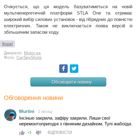
Очікується, що ця модель базуватиметься на новій
мультиенергетичній платформі STLA One та отримає
широкий вибір силових установок - від гібридних до повністю
електричних. Також не виключається поява версій зі
збільшеним запасом ходу.
#opel
Джерело:
Motor.es
Фото:
CarSpyShots
Facebook
Twitter
Обговорити новину
Обговорення новини
Murtini
2 місяці
Інсінью закрили, зафіру закрили. Лиши свої
неремонтопригодні з гівняним дизайном. Тупі жабоїди.
ВІДПОВІСТИ
+1