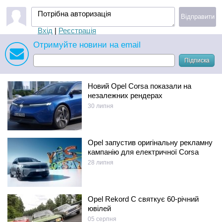
Потрібна авторизація
Відправити
Вхід
|
Реєстрація
Отримуйте новини на email
Підписка
Новий Opel Corsa показали на
незалежних рендерах
30 липня
Opel запустив оригінальну рекламну
кампанію для електричної Corsa
28 липня
Opel Rekord C святкує 60-річний
ювілей
05 серпня