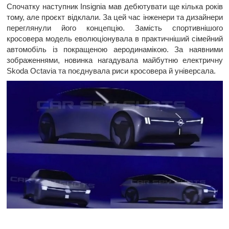
Спочатку наступник Insignia мав дебютувати ще кілька років
тому, але проєкт відклали. За цей час інженери та дизайнери
переглянули його концепцію. Замість спортивнішого
кросовера модель еволюціонувала в практичніший сімейний
автомобіль із покращеною аеродинамікою. За наявними
зображеннями, новинка нагадувала майбутню електричну
Skoda Octavia та поєднувала риси кросовера й універсала.