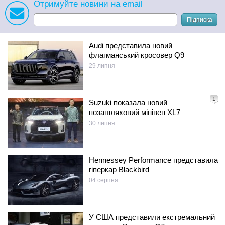
Отримуйте новини на email
Підписка
Audi представила новий
флагманський кросовер Q9
29 липня
1
Suzuki показала новий
позашляховий мінівен XL7
30 липня
Hennessey Performance представила
гіперкар Blackbird
04 серпня
У США представили екстремальний