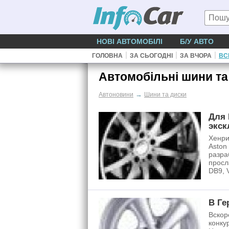
НОВІ АВТОМОБІЛІ
Б/У АВТО
|
|
|
ГОЛОВНА
ЗА СЬОГОДНІ
ЗА ВЧОРА
ВС
Автомобільні шини та
→
Автоновини
Шини та диски
Для 
экск
Хенри
Aston
разра
просл
DB9, 
В Ге
Вскор
конку