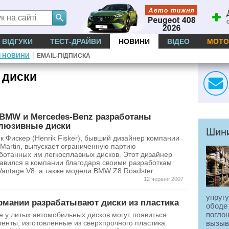
ВІДГУКИ
ТЕСТ-ДРАЙВИ
НОВИНИ
ВІДЕО
МОТО
|
І НОВИНИ
EMAIL-ПІДПИСКА
 диски
BMW и Mercedes-Benz разработаны
люзивные диски
Шини
к Фискер (Henrik Fisker), бывший дизайнер компании
 Martin, выпускает ограниченную партию
ботанных им легкосплавных дисков. Этот дизайнер
авился в компании благодаря своими разработкам
Vantage V8, а также модели BMW Z8 Roadster.
12 червня 2007
упруг
рмании разрабатывают диски из пластика
ободе
погло
е у литых автомобильных дисков могут появиться
ренты, изготовленные из сверхпрочного пластика.
вызыв