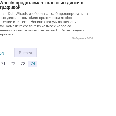
Wheels представила колесные диски с
на за
сталь
графикой
ния Dub Wheels изобрела способ проецировать на
Легко
ные диски автомобиля практически любое
свойс
ажение или текст. Новинка получила название
допус
tar. Комплект состоит из четырех колес со
высоч
енными в спицы полноцветными LED-светоидами,
прекра
процесс
узла, 
28 березня 2006
диски
непод
значит
ад
Вперед
достои
плюса
каким 
71
72
73
74
они с
колесу
По сп
диски 
Литой
структ
минус:
метал
микро
я інформації
Популярні марки:
Новинки в каталозі
опасны
Автори
Hyundai
Peugeot
Skoda
MG S6 EV