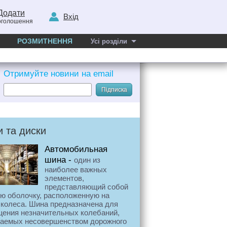
Додати
Вхід
оголошення
РОЗМИТНЕННЯ
Усі розділи
Отримуйте новини на email
Підписка
 та диски
Автомобильная
шина -
один из
наиболее важных
элементов,
представляющий собой
ую оболочку, расположенную на
 колеса. Шина предназначена для
щения незначительных колебаний,
аемых несовершенством дорожного