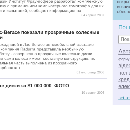
кий Институт Фраунгофера разработал комплексную
покрыт
ику с применением компьютерного томографа для их
возник
и и испытаний, сообщает информационна
обесп
04 червня 2007
сцепл
Основ
Пош
произ
с-Вегасе показали прозрачные колесные
котор
и
натура
и ткан
оходящей в Лас-Вегасе автомобильной выставке
виде 
компания Radurra представила необычную
Авт
стекля
ботку - совершенно прозрачные колесные диски.
м сами колеса имеют составную конструкцию: их
форму
Шина с
альная часть выполнена из прозрачного
віде
протек
арбоната т
полі
01 листопада 2006
Коле
кред
больш
из лег
е диски за $1.000.000. ФОТО
елек
легко
10 серпня 2006
кованы
всі т
Стал
штампу
соеди
преде
качест
подав