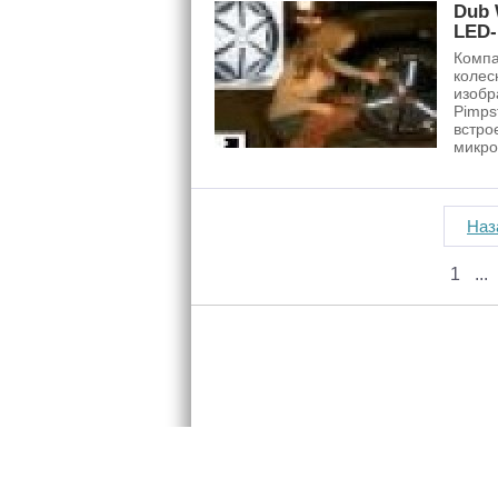
Dub 
LED-
Компа
колес
изобр
Pimps
встро
микро
Наз
1
Розміщенн
2005-2026 © «InfoCar.ua»™
Контакти