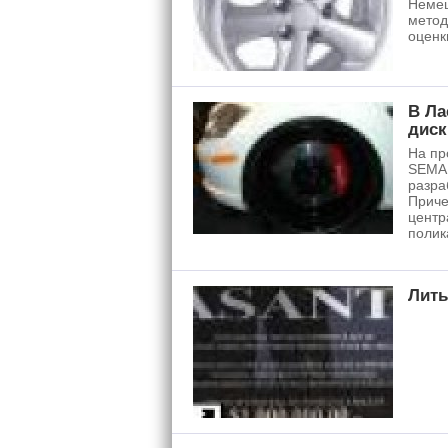
Немец
метод
оценк
В Ла
диск
На пр
SEMA 
разра
Приче
центр
полик
Литы