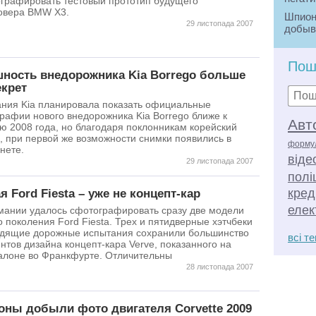
графировать тестовый прототип будущего
овера BMW X3.
Шпион
29 листопада 2007
добыв
разли
(подс
числе
Пош
ность внедорожника Kia Borrego больше
технич
екрет
внедре
предст
ния Kia планировала показать официальные
либо с
рафии нового внедорожника Kia Borrego ближе к
Авт
Шпион
ю 2008 года, но благодаря поклонникам корейский
работн
, при первой же возможности снимки появились в
форму
гражд
нете.
віде
иност
29 листопада 2007
секре
полі
благо
кред
я Ford Fiesta – уже не концепт-кар
связя
елек
мании удалось сфотографировать сразу две модели
Фотогр
о поколения Ford Fiesta. Трех и пятидверные хэтчбеки
??? / 
дящие дорожные испытания сохранили большинство
всі т
светоп
нтов дизайна концепт-кара Verve, показанного на
получ
алоне во Франкфурте. Отличительны
изобр
28 листопада 2007
матер
фотог
фоток
ны добыли фото двигателя Corvette 2009