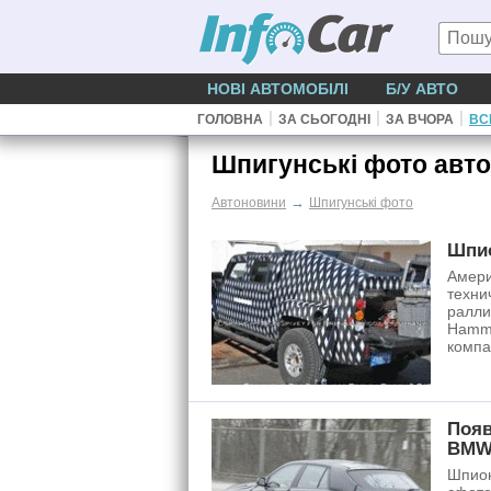
НОВІ АВТОМОБІЛІ
Б/У АВТО
|
|
|
ГОЛОВНА
ЗА СЬОГОДНІ
ЗА ВЧОРА
ВС
Шпигунські фото авто
→
Автоновини
Шпигунські фото
Шпио
Амери
техни
ралли
Hamme
компа
Появ
BMW
Шпион