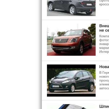
сфото
кросс
Внеш
не с
Компа
фотог
январ
марки
Интер
Нова
В Гер
новог
прохо
элеме
автос
Шпио