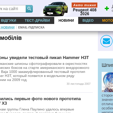
ВІДГУКИ
ТЕСТ-ДРАЙВИ
НОВИНИ
ВІДЕО
МОТО
|
І НОВИНИ
EMAIL-ПІДПИСКА
мобілів
ны увидели тестовый пикап Hammer H3T
канские шпионы сфотографировали в окрестностях
Шпиг
ческих боксов на старте американского внедорожного
 Baja 1000 закамуфлированный тестовый прототип
r H3T, который появится в модельном ряду
нии на 2009 год.
30 листопада 2007
сторон
ились первые фото нового прототипа
значен
 X3
отлич
особе
ам группы Глена Паулино удалось впервые
негати