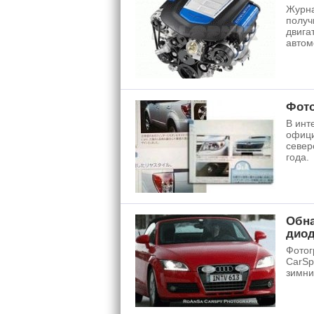
Журна
получ
двига
автом
Фото
В инт
офици
север
года.
Обна
диод
Фотог
CarSp
зимни