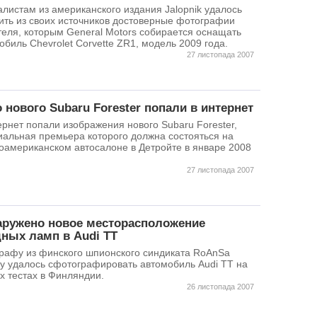
Фотоа
листам из американского издания Jalopnik удалось
фотока
ить из своих источников достоверные фотографии
осуще
теля, которым General Motors собирается оснащать
после
обиль Chevrolet Corvette ZR1, модель 2009 года.
изобр
27 листопада 2007
 нового Subaru Forester попали в интернет
ернет попали изображения нового Subaru Forester,
альная премьера которого должна состояться на
оамериканском автосалоне в Детройте в январе 2008
27 листопада 2007
ружено новое месторасположение
ных ламп в Audi TT
рафу из финского шпионского синдиката RoAnSa
y удалось сфотографировать автомобиль Audi TT на
х тестах в Финляндии.
26 листопада 2007