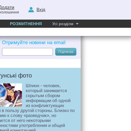
Додати
Вхід
оголошення
РОЗМИТНЕННЯ
Усі розділи
Отримуйте новини на email
Підписка
унські фото
Шпион - человек,
который занимается
скрытым сбором
информации об одной
из конфликтующих
 в пользу другой стороны. Близко по
ию к слову «разведчик», но
ается от него некоторыми
нностями употребления и общей
вной коннотацией.