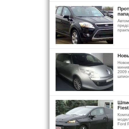
Прот
папа
Автом
предс
практ
Новы
Новое
минив
2009 
шпион
Шпио
Fies
Компа
модел
Ford 