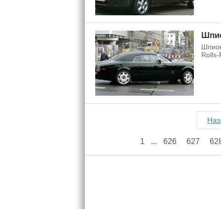
Шпио
Шпион
Rolls-
Наз
1
626
627
62