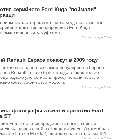
отип серийного Ford Kuga "поймали"
рацци
обильным фотографам-шпионам удалось заснять
ерийный прототип внедорожника Ford Kuga,
ически лишенный камуфляжа.
26 листопада 2007
й Renault Espace покажут в 2009 году
 поколение одного из самых популярных в Европе
энов Renault Espace будет представлено только в
году, однако уже сейчас в прессу попали первые
ские фотографии этой модели.
20 листопада 2007
ны-фотографы засняли прототип Ford
ta ST
ния Ford готовится представить новую версию
и Fiesta, основанной на концепте Verve. Автомобиль
Fiesta ST, как и Mazda2, построен на платформе B2E.
19 листопада 2007