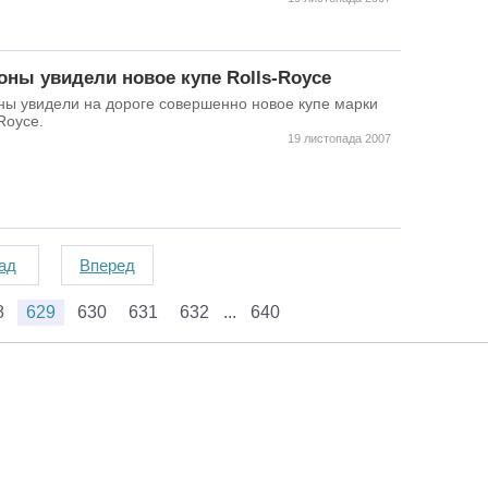
ны увидели новое купе Rolls-Royce
ы увидели на дороге совершенно новое купе марки
Royce.
19 листопада 2007
ад
Вперед
8
629
630
631
632
640