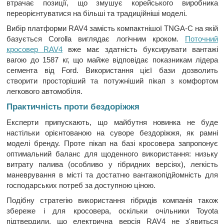
втрачає позиції, що змушує корейського виробника
переорієнтуватися на більші та традиційніші моделі.
Вибір платформи RAV4 замість компактнішої TNGA-C на якій
базується Corolla виглядає логічним кроком.
Поточний
кросовер RAV4
вже має здатність буксирувати вантажі
вагою до 1587 кг, що майже відповідає показникам лідера
сегмента від Ford. Використання цієї бази дозволить
створити просторіший та потужніший пікап з комфортом
легкового автомобіля.
Практичність проти бездоріжжя
Експерти припускають, що майбутня новинка не буде
настільки орієнтованою на суворе бездоріжжя, як рамні
моделі бренду. Проте пікап на базі кросовера запропонує
оптимальний баланс для щоденного використання: низьку
витрату палива (особливо у гібридних версіях), легкість
маневрування в місті та достатню вантажопідйомність для
господарських потреб за доступною ціною.
Подібну стратегію використання гібридів компанія також
збереже і для кросовера, оскільки очільники Toyota
підтвердили, що електрична версія RAV4 не з'явиться