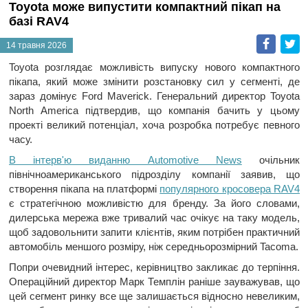
Toyota може випустити компактний пікап на
базі RAV4
Faceb
T
14 травня 2026
Toyota розглядає можливість випуску нового компактного
пікапа, який може змінити розстановку сил у сегменті, де
зараз домінує Ford Maverick. Генеральний директор Toyota
North America підтвердив, що компанія бачить у цьому
проекті великий потенціал, хоча розробка потребує певного
часу.
В інтерв'ю виданню Automotive News
очільник
північноамериканського підрозділу компанії заявив, що
створення пікапа на платформі
популярного кросовера RAV4
є стратегічною можливістю для бренду. За його словами,
дилерська мережа вже тривалий час очікує на таку модель,
щоб задовольнити запити клієнтів, яким потрібен практичний
автомобіль меншого розміру, ніж середньорозмірний Tacoma.
Попри очевидний інтерес, керівництво закликає до терпіння.
Операційний директор Марк Темплін раніше зауважував, що
цей сегмент ринку все ще залишається відносно невеликим,