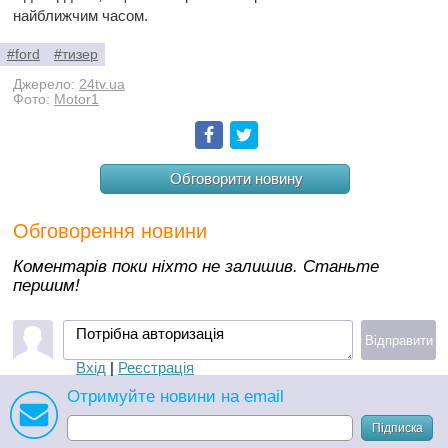
найближчим часом.
#ford
#тизер
Джерело:
24tv.ua
Фото:
Motor1
Facebook
Twitter
Обговорити новину
Обговорення новини
Коментарів поки ніхто не залишив. Станьте
першим!
Потрібна авторизація
Відправити
Вхід
|
Реєстрація
Отримуйте новини на email
Підписка