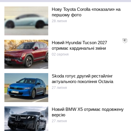
Нову Toyota Corolla «показали» на
першому фото
28 липня
4
Новий Hyundai Tucson 2027
отримає кардинальні зміни
02 серпня
Skoda готує другий рестайлінг
актуального покоління Octavia
27 липня
Новий BMW X5 отримає подовжену
версію
27 липня