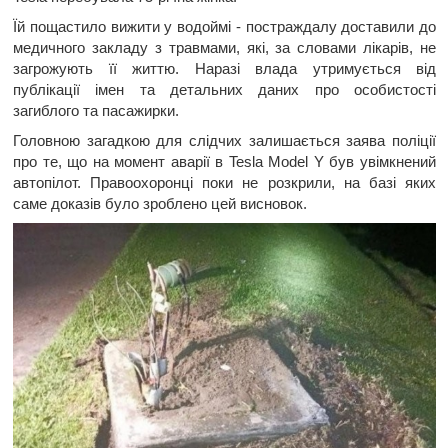
Їй пощастило вижити у водоймі - постраждалу доставили до
медичного закладу з травмами, які, за словами лікарів, не
загрожують її життю. Наразі влада утримується від
публікації імен та детальних даних про особистості
загиблого та пасажирки.
Головною загадкою для слідчих залишається заява поліції
про те, що на момент аварії в Tesla Model Y був увімкнений
автопілот. Правоохоронці поки не розкрили, на базі яких
саме доказів було зроблено цей висновок.