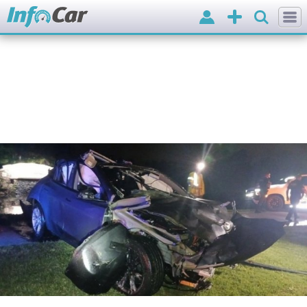
Вхід
Додати
оголошення