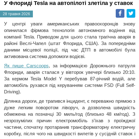
У Флориді Tesla на автопілоті злетіла у ставок
Faceb
T
28 травня 2026
У центрі уваги американських правоохоронців знову
опинилася фірмова технологія автономного водіння від
компанії Tesla. Приводом для цього стала трагічна аварія в
районі Веслі-Чапел (штат Флорида, США). За попередніми
даними місцевої поліції, під час ДТП в автомобілі була
активована система допомоги водієві.
Як пише Carscoops
, за інформацією Дорожнього патруля
Флориди, аварія сталася у вівторок увечері близько 20:10.
За кермом Tesla Model Y перебував 87-річний водій, але
автомобіль рухався під керуванням системи FSD (Full Self-
Driving).
Ділянка дороги, де трапився інцидент, є переважно прямою з
дуже легким поворотом ліворуч, а дозволена швидкість
обмежена на позначці 30 миль/год (близько 48 км/год). З
незрозумілих причин електромобіль з'їхав з проїжджої
частини, спочатку протаранив трансформаторну електричну
коробку, після чого на швидкості вилетів у сусідній ставок і