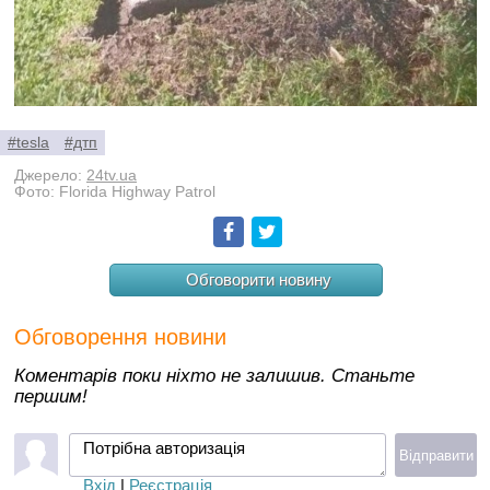
#tesla
#дтп
Джерело:
24tv.ua
Фото: Florida Highway Patrol
Facebook
Twitter
Обговорити новину
Обговорення новини
Коментарів поки ніхто не залишив. Станьте
першим!
Потрібна авторизація
Відправити
Вхід
|
Реєстрація