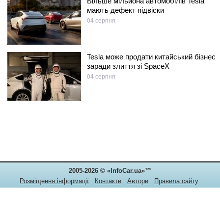
Більше мільйона автомобілів Tesla
мають дефект підвіски
04 серпня
Tesla може продати китайський бізнес
заради злиття зі SpaceX
04 серпня
2005-2026 © «InfoCar.ua»™
Розміщення інформації
Контакти
Автори
Правила сайту
Конфіденційність