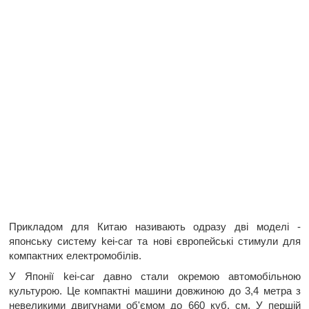
Прикладом для Китаю називають одразу дві моделі -
японську систему kei-car та нові європейські стимули для
компактних електромобілів.
У Японії kei-car давно стали окремою автомобільною
культурою. Це компактні машини довжиною до 3,4 метра з
невеликими двигунами об'ємом до 660 куб. см. У першій