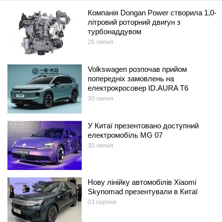
Компанія Dongan Power створила 1,0-
літровий роторний двигун з
турбонаддувом
26 липня
Volkswagen розпочав прийом
попередніх замовлень на
електрокросовер ID.AURA T6
30 липня
У Китаї презентовано доступний
електромобіль MG 07
30 липня
Нову лінійку автомобілів Xiaomi
Skynomad презентували в Китаї
03 серпня