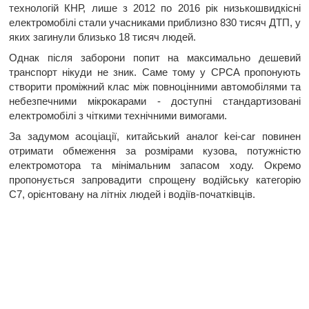
технологій КНР, лише з 2012 по 2016 рік низькошвидкісні
електромобілі стали учасниками приблизно 830 тисяч ДТП, у
яких загинули близько 18 тисяч людей.
Однак після заборони попит на максимально дешевий
транспорт нікуди не зник. Саме тому у CPCA пропонують
створити проміжний клас між повноцінними автомобілями та
небезпечними мікрокарами - доступні стандартизовані
електромобілі з чіткими технічними вимогами.
За задумом асоціації, китайський аналог kei-car повинен
отримати обмеження за розмірами кузова, потужністю
електромотора та мінімальним запасом ходу. Окремо
пропонується запровадити спрощену водійську категорію
C7, орієнтовану на літніх людей і водіїв-початківців.