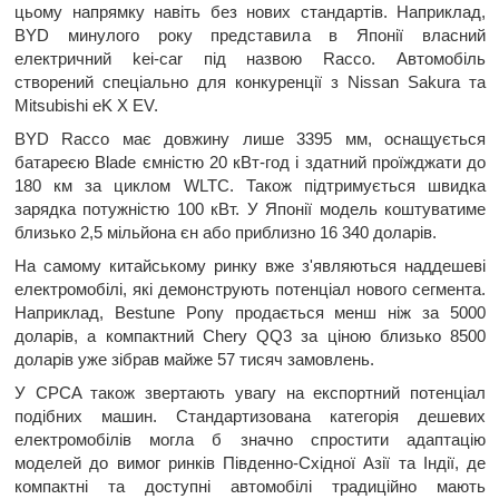
цьому напрямку навіть без нових стандартів. Наприклад,
BYD минулого року представила в Японії власний
електричний kei-car під назвою Racco. Автомобіль
створений спеціально для конкуренції з Nissan Sakura та
Mitsubishi eK X EV.
BYD Racco має довжину лише 3395 мм, оснащується
батареєю Blade ємністю 20 кВт-год і здатний проїжджати до
180 км за циклом WLTC. Також підтримується швидка
зарядка потужністю 100 кВт. У Японії модель коштуватиме
близько 2,5 мільйона єн або приблизно 16 340 доларів.
На самому китайському ринку вже з'являються наддешеві
електромобілі, які демонструють потенціал нового сегмента.
Наприклад, Bestune Pony продається менш ніж за 5000
доларів, а компактний Chery QQ3 за ціною близько 8500
доларів уже зібрав майже 57 тисяч замовлень.
У CPCA також звертають увагу на експортний потенціал
подібних машин. Стандартизована категорія дешевих
електромобілів могла б значно спростити адаптацію
моделей до вимог ринків Південно-Східної Азії та Індії, де
компактні та доступні автомобілі традиційно мають