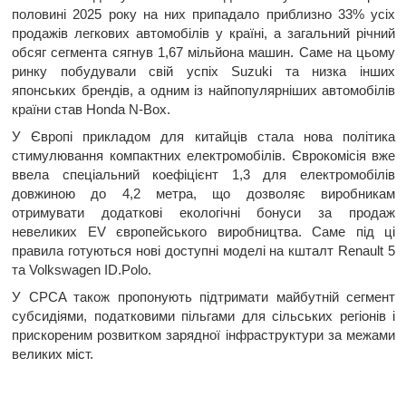
половині 2025 року на них припадало приблизно 33% усіх
продажів легкових автомобілів у країні, а загальний річний
обсяг сегмента сягнув 1,67 мільйона машин. Саме на цьому
ринку побудували свій успіх Suzuki та низка інших
японських брендів, а одним із найпопулярніших автомобілів
країни став Honda N-Box.
У Європі прикладом для китайців стала нова політика
стимулювання компактних електромобілів. Єврокомісія вже
ввела спеціальний коефіцієнт 1,3 для електромобілів
довжиною до 4,2 метра, що дозволяє виробникам
отримувати додаткові екологічні бонуси за продаж
невеликих EV європейського виробництва. Саме під ці
правила готуються нові доступні моделі на кшталт Renault 5
та Volkswagen ID.Polo.
У CPCA також пропонують підтримати майбутній сегмент
субсидіями, податковими пільгами для сільських регіонів і
прискореним розвитком зарядної інфраструктури за межами
великих міст.