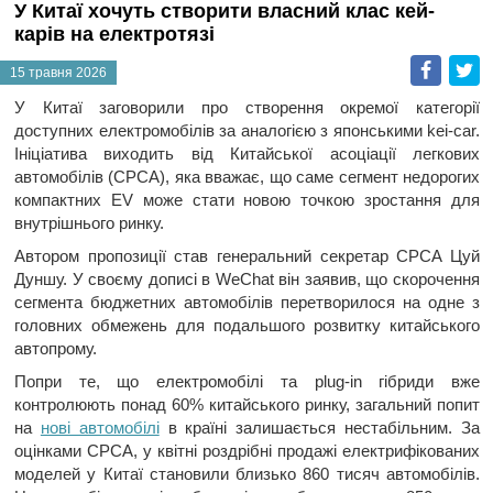
У Китаї хочуть створити власний клас кей-
карів на електротязі
Faceb
T
15 травня 2026
У Китаї заговорили про створення окремої категорії
доступних електромобілів за аналогією з японськими kei-car.
Ініціатива виходить від Китайської асоціації легкових
автомобілів (CPCA), яка вважає, що саме сегмент недорогих
компактних EV може стати новою точкою зростання для
внутрішнього ринку.
Автором пропозиції став генеральний секретар CPCA Цуй
Дуншу. У своєму дописі в WeChat він заявив, що скорочення
сегмента бюджетних автомобілів перетворилося на одне з
головних обмежень для подальшого розвитку китайського
автопрому.
Попри те, що електромобілі та plug-in гібриди вже
контролюють понад 60% китайського ринку, загальний попит
на
нові автомобілі
в країні залишається нестабільним. За
оцінками CPCA, у квітні роздрібні продажі електрифікованих
моделей у Китаї становили близько 860 тисяч автомобілів.