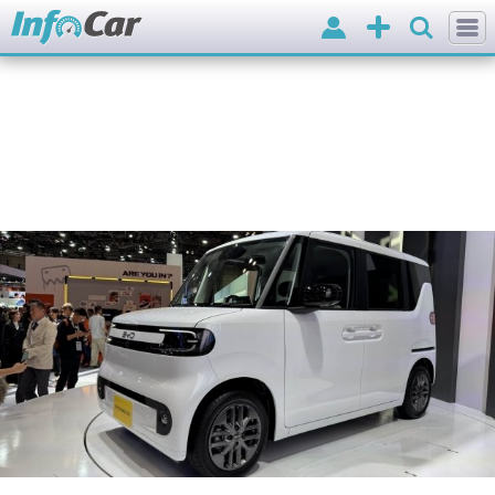
Вхід
Додати
оголошення