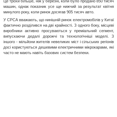
Це трохи більше, ніж у березні, коли було продано 850 тисяч
машин, однак показник усе ще нижчий за результат квітня
минулого року, коли ринок досягав 905 тисяч авто.
У CPCA вважають, що нинішній ринок електромобілів у Китаї
фактично розділився на дві крайності. З одного боку, місцеві
виробники активно просуваються у преміальний сегмент,
випускаючи дедалі дорожчі та технологічніші моделі. З
іншого - мільйони жителів невеликих міст і сільських регіонів
досі користуються дешевими електричними мікрокарами, які
часто не мають навіть базових систем безпеки.