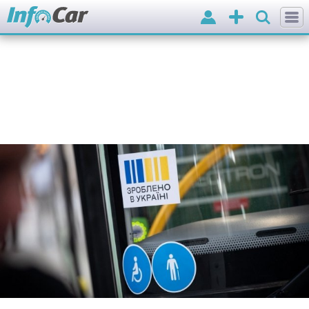
Вхід
Додати
оголошення