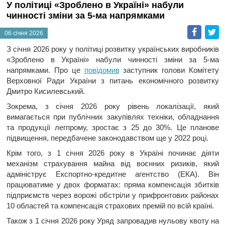
У політиці «Зроблено в Україні» набули
чинності зміни за 5-ма напрямками
Faceb
T
06 січня 2026
З січня 2026 року у політиці розвитку українських виробників
«Зроблено в Україні» набули чинності зміни за 5-ма
напрямками. Про це
повідомив
заступник голови Комітету
Верховної Ради України з питань економічного розвитку
Дмитро Кисилевський.
Зокрема, з січня 2026 року рівень локалізації, який
вимагається при публічних закупівлях техніки, обладнання
та продукції легпрому, зростає з 25 до 30%. Це планове
підвищення, передбачене законодавством ще у 2022 році.
Крім того, з 1 січня 2026 року в Україні починає діяти
механізм страхування майна від воєнних ризиків, який
адмініструє Експортно-кредитне агентство (ЕКА). Він
працюватиме у двох форматах: пряма компенсація збитків
підприємств через ворожі обстріли у прифронтових районах
10 областей та компенсація страхових премій по всій країні.
Також з 1 січня 2026 року Уряд запровадив нульову квоту на