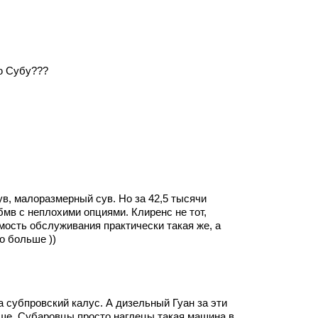
ю Субу???
ув, малоразмерный сув. Но за 42,5 тысячи
бмв с неплохими опциями. Клиренс не тот,
имость обслуживания практически такая же, а
о больше ))
 субпровский калус. А дизельный Гуан за эти
чше. Субаровцы просто наглецы такая машина в