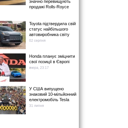
значно перевищують
продажі Rolls-Royce
Toyota підтвердила свій
статус найбільшого
автовиробника світу
02 серпня
Honda планує зміцнити
свої позиції в Європі
вчера, 23:17
У США випущено
знаковий 10-мільйонний
електромобіль Tesla
31 липня