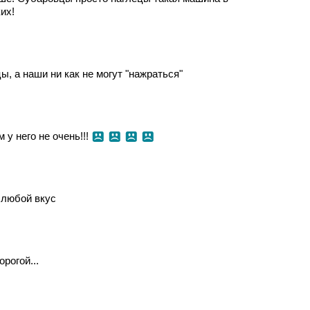
их!
ы, а наши ни как не могут "нажраться"
 у него не очень!!!
а любой вкус
рогой...