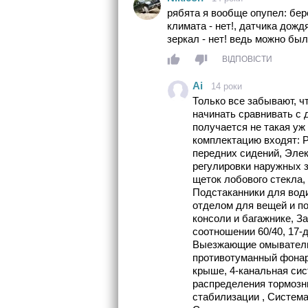
рябята я вообще опупел: берё
климата - нет!, датчика дождя
зеркал - нет! ведь можно был
ВІДПОВІСТИ
Ai
14 роки
Только все забывают, ч
начинать сравнивать с 
получается не такая уж
комплектацию входят: Р
передних сидений, Эле
регулировки наружных з
щеток лобового стекла,
Подстаканники для води
отделом для вещей и по
консоли и багажнике, 
соотношении 60/40, 17-
Выезжающие омыватели
противотуманный фонар
крыше, 4-канальная сис
распределения тормозн
стабилизации , Система