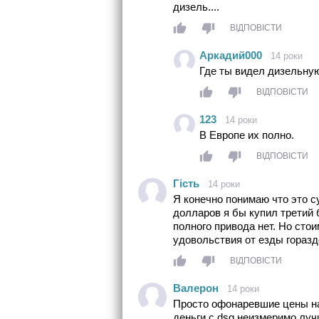
дизель....
ВІДПОВІСТИ
Аркадий000
14 роки
Где ты видел дизельну
ВІДПОВІСТИ
123
14 роки
В Европе их полно.
ВІДПОВІСТИ
Гість
14 роки
Я конечно понимаю что это с
долларов я бы купил третий 
полного привода нет. Но сто
удовольствия от езды горазд
ВІДПОВІСТИ
Валерон
14 роки
Просто офонаревшие цены на
деньги с dsg неизмеримо лу