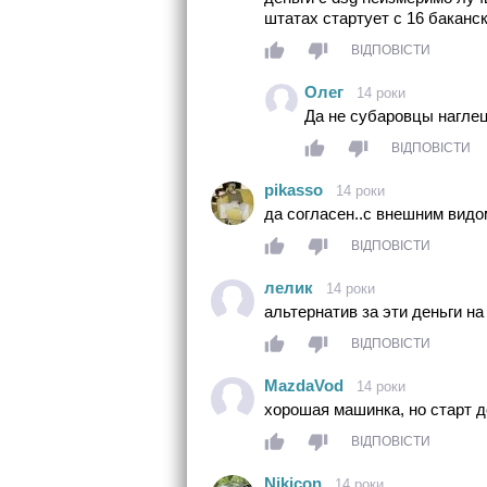
штатах стартует с 16 баканск
ВІДПОВІСТИ
Олег
14 роки
Да не субаровцы наглец
ВІДПОВІСТИ
pikasso
14 роки
да согласен..с внешним видом
ВІДПОВІСТИ
лелик
14 роки
альтернатив за эти деньги н
ВІДПОВІСТИ
MazdaVod
14 роки
хорошая машинка, но старт до
ВІДПОВІСТИ
Nikicon
14 роки