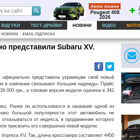
ВІДГУКИ
ТЕСТ-ДРАЙВИ
НОВИНИ
ВІДЕО
МОТО
|
І НОВИНИ
EMAIL-ПІДПИСКА
о представили Subaru XV.
Facebook
Twitter
u официально представила украинцам свой новый
ым в компании связывают большие надежды. Прайс
39 000 грн., а топовая версия модели оценена в 342
ru. Ранее он использовался в названии одной из
нако большой популярности этот автомобиль не
 отказываться от индекса, в продвижение которого
ли присвоить его совершенно новой модели.
 Impreza XV. Так, длина кроссовера составляет 4450