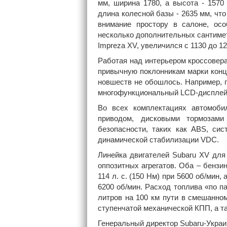
мм, ширина 1780, а высота - 1570
длина колесной базы - 2635 мм, чт
внимание простору в салоне, ос
несколько дополнительных сантиметр
Impreza XV, увеличился с 1130 до 12
Работая над интерьером кроссовера
привычную поклонникам марки конц
новшеств не обошлось. Например, 
многофункциональный LCD-дисплей 
Во всех комплектациях автомоби
приводом, дисковыми тормозам
безопасности, таких как ABS, си
динамической стабилизации VDC.
Линейка двигателей Subaru XV для 
оппозитных агрегатов. Оба – бензи
114 л. с. (150 Нм) при 5600 об/мин
6200 об/мин. Расход топлива «по па
литров на 100 км пути в смешанном
ступенчатой механической КПП, а так
Генеральный директор Subaru-Украин