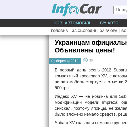
НОВІ АВТОМОБІЛІ
Б/У АВТО
|
|
|
ГОЛОВНА
ЗА СЬОГОДНІ
ЗА ВЧОРА
ВС
Украинцам официальн
Объявлены цены!
30
01 березня 2012
В первый день весны-2012 Subar
компактный кроссовер XV, с котор
на автомобиль стартует с отметки 2
900 грн.
Индекс XV — не новинка для Suba
модификаций модели Impreza, од
снискал, поэтому японцы, не желая
было вложено немало средств, реши
Subaru XV оказался немного крупнее