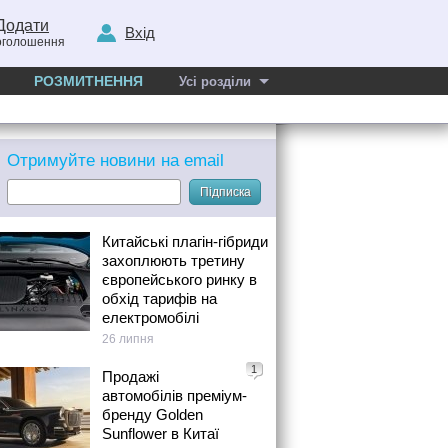
Додати
Вхід
оголошення
РОЗМИТНЕННЯ
Усі розділи
Отримуйте новини на email
Підписка
Китайські плагін-гібриди
захоплюють третину
європейського ринку в
обхід тарифів на
електромобілі
26 липня
1
Продажі
автомобілів преміум-
бренду Golden
Sunflower в Китаї