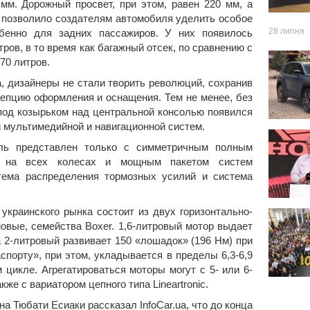
 мм. Дорожный просвет, при этом, равен 220 мм, а
о позволило создателям автомобиля уделить особое
28 липня
обенно для задних пассажиров. У них появилось
ов, в то время как багажный отсек, по сравнению с
70 литров.
, дизайнеры не стали творить революций, сохранив
епцию оформления и оснащения. Тем не менее, без
под козырьком над центральной консолью появился
мультимедийной и навигационной систем.
ль представлен только с симметричным полным
и на всех колесах и мощным пакетом систем
стема распределения тормозных усилий и система
украинского рынка состоит из двух горизонтально-
новые, семейства Boxer. 1,6-литровый мотор выдает
, а 2-литровый развивает 150 «лошадок» (196 Нм) при
спорту», при этом, укладывается в пределы 6,3-6,9
 цикле. Агрегатироваться моторы могут с 5- или 6-
же с вариатором цепного типа Lineartronic.
а Тюбати Есиаки рассказал InfoCar.ua, что до конца