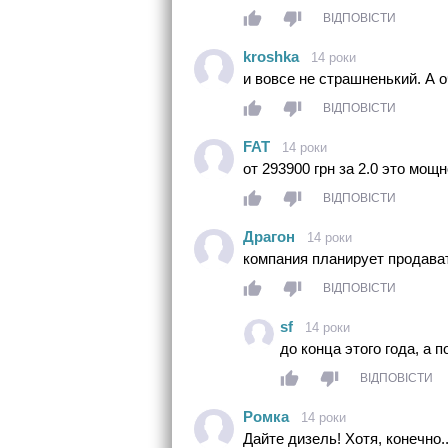
ВІДПОВІСТИ
kroshka
14 роки
и вовсе не страшненький. А
ВІДПОВІСТИ
FAT
14 роки
от 293900 грн за 2.0 это мощн
ВІДПОВІСТИ
Драгон
14 роки
компания планирует продават
ВІДПОВІСТИ
sf
14 роки
до конца этого года, а
ВІДПОВІСТИ
Ромка
14 роки
Дайте дизель! Хотя, конечно