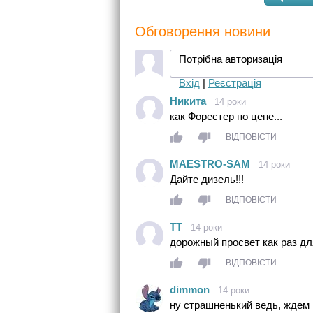
Обговорення новини
Потрібна авторизація
Вхід
|
Реєстрація
Никита
14 роки
как Форестер по цене...
ВІДПОВІСТИ
MAESTRO-SAM
14 роки
Дайте дизель!!!
ВІДПОВІСТИ
ТТ
14 роки
дорожный просвет как раз д
ВІДПОВІСТИ
dimmon
14 роки
ну страшненький ведь, ждем