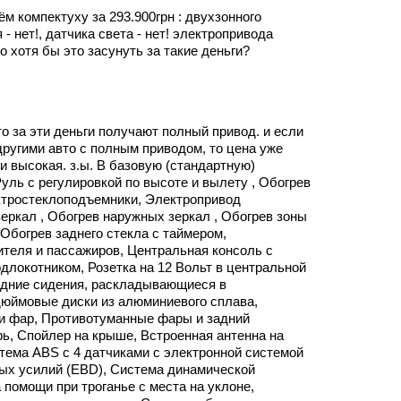
м компектуху за 293.900грн : двухзонного
 - нет!, датчика света - нет! электропривода
о хотя бы это засунуть за такие деньги?
то за эти деньги получают полный привод. и если
другими авто с полным приводом, то цена уже
 и высокая. з.ы. В базовую (стандартную)
уль с регулировкой по высоте и вылету , Обогрев
ктростеклоподъемники, Электропривод
еркал , Обогрев наружных зеркал , Обогрев зоны
 Обогрев заднего стекла с таймером,
теля и пассажиров, Центральная консоль с
длокотником, Розетка на 12 Вольт в центральной
Задние сидения, раскладывающиеся в
дюймовые диски из алюминиевого сплава,
 фар, Противотуманные фары и задний
ь, Спойлер на крыше, Встроенная антенна на
тема ABS с 4 датчиками с электронной системой
ых усилий (EBD), Система динамической
 помощи при троганье с места на уклоне,