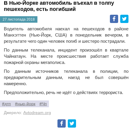
В Нью-Йорке автомобиль въехал в толпу
пешеходов, есть погибший
Faceb
T
27 листопада 2018
Водитель автомобиля наехал на пешеходов в районе
Манхэттен (Нью-Йорк, США) в понедельник вечером, в
результате чего один человек погиб и шестеро пострадали.
По данным телеканала, инцидент произошёл в квартале
Чайнатаун. На месте происшествия работает служба
пожарной охраны мегаполиса.
По данным источников телеканала в полиции, по
предварительным данным, наезд не был совершён
намеренно.
Предположительно, речь не идёт о действиях террориста.
#дтп
#нью-йорк
#Чп
Джерело:
Avtodream.org
Facebook
Twitter