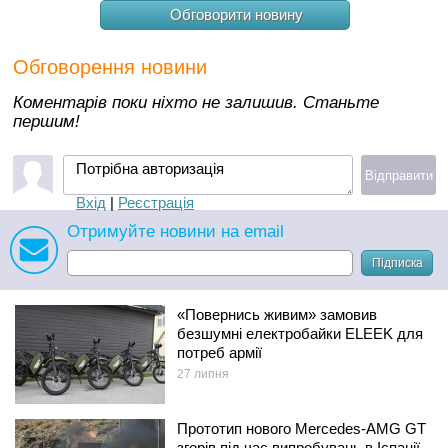
Обговорити новину
Обговорення новини
Коментарів поки ніхто не залишив. Станьте
першим!
Потрібна авторизація
Відправити
Вхід
|
Реєстрація
Отримуйте новини на email
Підписка
«Повернись живим» замовив
безшумні електробайки ELEEK для
потреб армії
27 липня
Прототип нового Mercedes-AMG GT
згорів під час випробувань в Іспанії