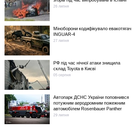
26 липня
Міноборони кодифікувало евакотягач
INGUAR-4
27 липня
РФ під час нічної атаки знищила
склад Toyota в Києві
05 серпня
Автопарк ДСНС України поповнився
потужним аеродромним пожежним
автомобілем Rosenbauer Panther
29 липня