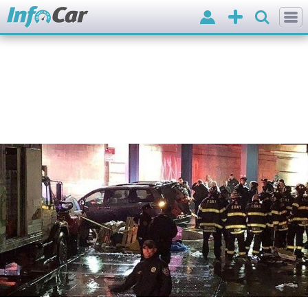
Вхід
Додати
оголошення